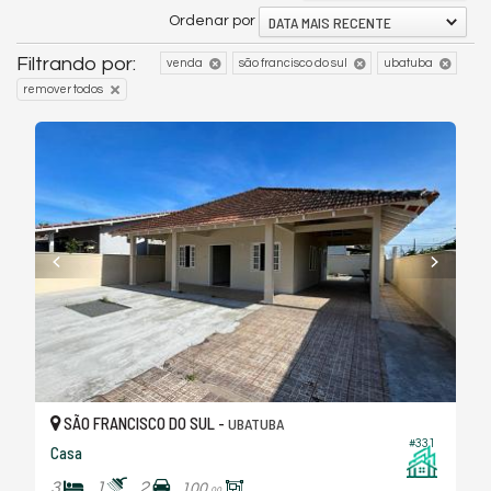
DATA MAIS RECENTE
Ordenar por
Filtrando por:
venda
são francisco do sul
ubatuba
remover todos
SÃO FRANCISCO DO SUL -
UBATUBA
#331
Casa
3
1
2
100,
00