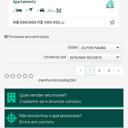
Apartamento
2
1
1
80,
00
R$ 550.000
R$ 499.990,
00
67
imóveis encontrados
24 POR PÁGINA
Exibir
DATA MAIS RECENTE
Ordenar por
‹
1
2
3
›
(nenhuma avaliação)
Quer vender seu imóvel?
Cadastre-se e anuncie conosco
Não encontrou o que procurava?
Entre em contato