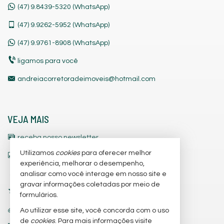
(47) 9.8439-5320 (WhatsApp)
(47)
9.9262-5952 (WhatsApp)
(47)
9.9761-8908 (WhatsApp)
ligamos para você
andreiacorretoradeimoveis@hotmail.com
VEJA MAIS
receba nosso newsletter
Utilizamos
cookies
para oferecer melhor
indicadores financeiros
experiência, melhorar o desempenho,
cadastre seu imóvel
analisar como você interage em nosso site e
gravar informações coletadas por meio de
imóveis favoritos
formulários.
trabalhe conosco
Ao utilizar esse site, você concorda com o uso
de
cookies
. Para mais informações visite