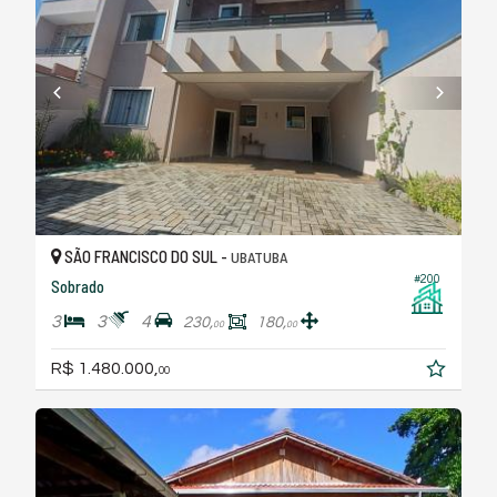
SÃO FRANCISCO DO SUL -
UBATUBA
#200
Sobrado
3
3
4
230,
180,
00
00
R$ 1.480.000,
00