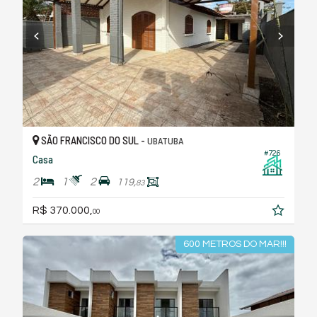
SÃO FRANCISCO DO SUL -
UBATUBA
#726
Casa
2
1
2
119,
83
R$ 370.000,
00
600 METROS DO MAR!!!