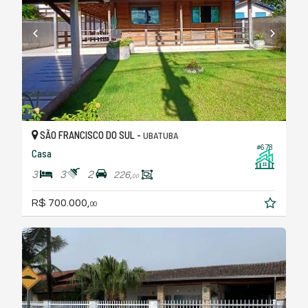
SÃO FRANCISCO DO SUL -
UBATUBA
#678
Casa
3
3
2
226,
00
R$ 700.000,
00