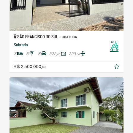
SÃO FRANCISCO DO SUL -
UBATUBA
#611
Sobrado
3
5
3
322,
229,
00
00
R$ 2.500.000,
00