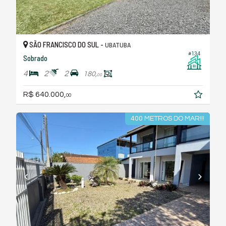
SÃO FRANCISCO DO SUL -
UBATUBA
#134
Sobrado
4
2
2
180,
00
R$ 640.000,
00
400 METROS DO MAR!!!