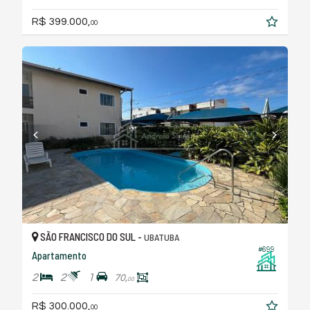
R$ 399.000,
00
SÃO FRANCISCO DO SUL -
UBATUBA
#699
Apartamento
2
2
1
70,
00
R$ 300.000,
00