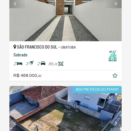
SÃO FRANCISCO DO SUL -
UBATUBA
#647
Sobrado
2
3
2
88,
28
R$ 468.000,
00
800 METROS DO MAR!!!