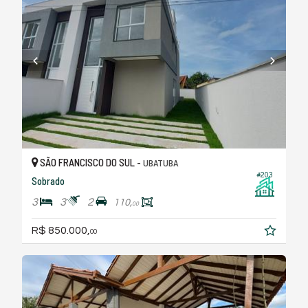
SÃO FRANCISCO DO SUL -
UBATUBA
#203
Sobrado
3
3
2
110,
00
R$ 850.000,
00