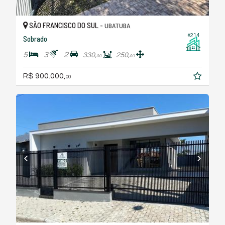
SÃO FRANCISCO DO SUL -
UBATUBA
#214
Sobrado
5
3
2
330,
250,
00
00
R$ 900.000,
00