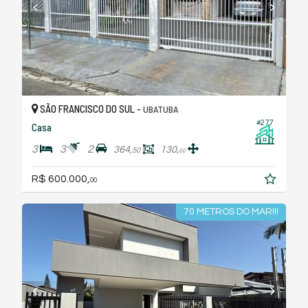
SÃO FRANCISCO DO SUL -
UBATUBA
#277
Casa
3
3
2
364,
130,
50
00
R$ 600.000,
00
70 METROS DO MAR!!!