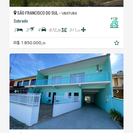
SÃO FRANCISCO DO SUL -
UBATUBA
#156
Sobrado
3
3
4
672,
311,
26
00
R$ 1.850.000,
00