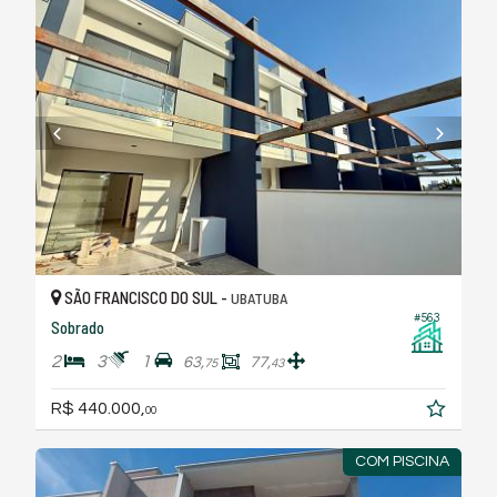
SÃO FRANCISCO DO SUL -
UBATUBA
#563
Sobrado
2
3
1
63,
77,
75
43
R$ 440.000,
00
COM PISCINA