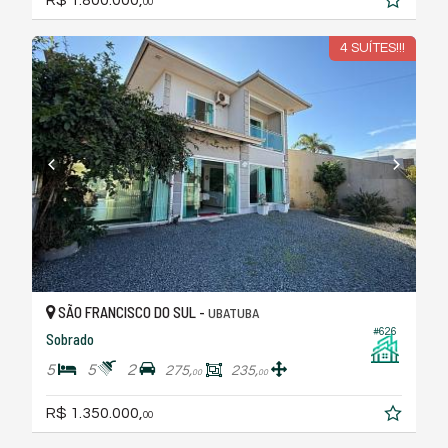
R$ 1.800.000,
00
4 SUÍTES!!!
SÃO FRANCISCO DO SUL -
UBATUBA
#626
Sobrado
5
5
2
275,
235,
00
00
R$ 1.350.000,
00