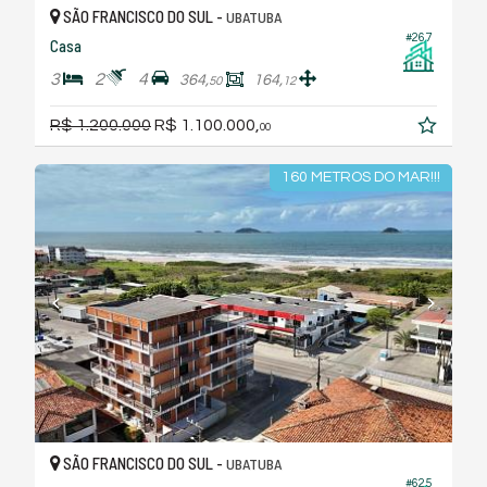
SÃO FRANCISCO DO SUL -
UBATUBA
#267
Casa
3
2
4
364,
164,
50
12
R$ 1.200.000
R$ 1.100.000,
00
160 METROS DO MAR!!!
SÃO FRANCISCO DO SUL -
UBATUBA
#625