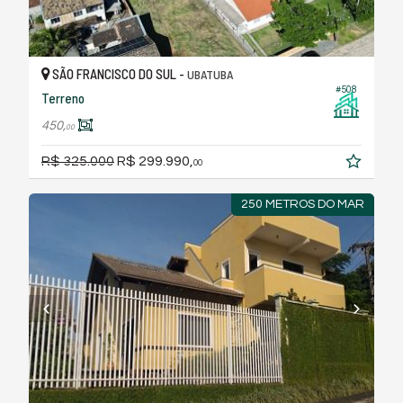
SÃO FRANCISCO DO SUL -
UBATUBA
#508
Terreno
450,
00
R$ 325.000
R$ 299.990,
00
250 METROS DO MAR