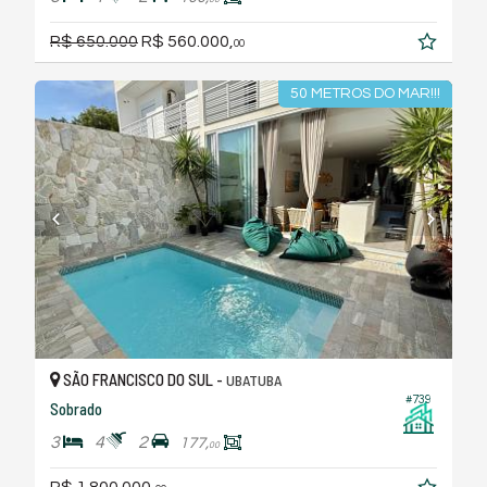
R$ 650.000
R$ 560.000,
00
50 METROS DO MAR!!!
SÃO FRANCISCO DO SUL -
UBATUBA
#739
Sobrado
3
4
2
177,
00