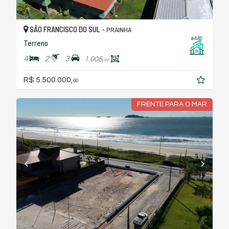
SÃO FRANCISCO DO SUL -
PRAINHA
#449
Terreno
4
2
3
1.008,
00
R$ 5.500.000,
00
FRENTE PARA O MAR