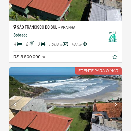
SÃO FRANCISCO DO SUL -
PRAINHA
#444
Sobrado
4
2
3
1.008,
187,
00
00
R$ 5.500.000,
00
FRENTE PARA O MAR