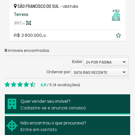
SÃO FRANCISCO DO SUL -
UBATUBA
#585
Terreno
897,
00
R$ 3.600.000,
00
8
imóveis encontrados
24 POR PÁGINA
Exibir
DATA MAIS RECENTE
Ordenar por
4,8
/
5
(
4
avaliações)
Quer vender seu imóvel?
Cadastre-se e anuncie conosco
Não encontrou o que procurava?
Entre em contato