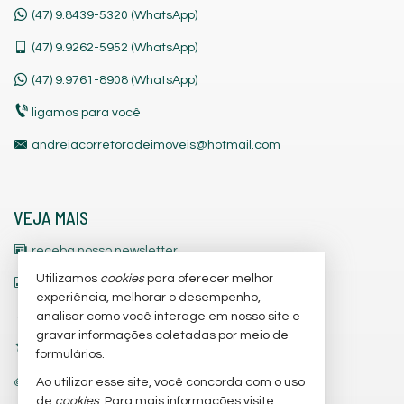
(47) 9.8439-5320 (WhatsApp)
(47)
9.9262-5952 (WhatsApp)
(47)
9.9761-8908 (WhatsApp)
ligamos para você
andreiacorretoradeimoveis@hotmail.com
VEJA MAIS
receba nosso newsletter
Utilizamos
cookies
para oferecer melhor
indicadores financeiros
experiência, melhorar o desempenho,
cadastre seu imóvel
analisar como você interage em nosso site e
gravar informações coletadas por meio de
imóveis favoritos
formulários.
trabalhe conosco
Ao utilizar esse site, você concorda com o uso
de
cookies
. Para mais informações visite