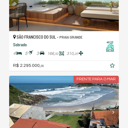
SÃO FRANCISCO DO SUL -
PRAIA GRANDE
#628
Sobrado
4
5
3
166,
310,
50
25
R$ 2.295.000,
00
FRENTE PARA O MAR