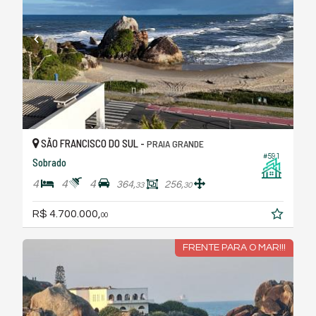
SÃO FRANCISCO DO SUL -
PRAIA GRANDE
#591
Sobrado
4
4
4
364,
256,
33
30
R$ 4.700.000,
00
FRENTE PARA O MAR!!!