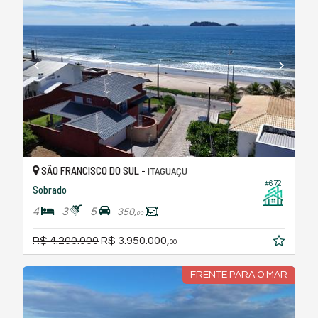
SÃO FRANCISCO DO SUL -
ITAGUAÇU
#672
Sobrado
4
3
5
350,
00
R$ 4.200.000
R$ 3.950.000,
00
FRENTE PARA O MAR