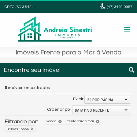
CRECI/SC 3.842-J
(47)
3449-0957
Imóveis Frente para o Mar à Venda
Encontre seu Imóvel
8
imóveis encontrados
24 POR PÁGINA
Exibir
DATA MAIS RECENTE
Ordenar por
Filtrando por:
venda
frente para o mar
remover todos