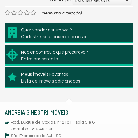
DATA MAIS RECENTE
(nenhuma avaliação)
Quer vender seu imóvel?
Cadastre-se e anuncie conosco
Não encontrou o que procurava?
Entre em contato
Meus imóveis Favoritos
Lista de imóveis adicionados
ANDREIA SINESTRI IMÓVEIS
Rod. Duque de Caxias, nº 2181 - sala 5 e 6
Ubatuba - 89240-000
São Francisco do Sul -
SC