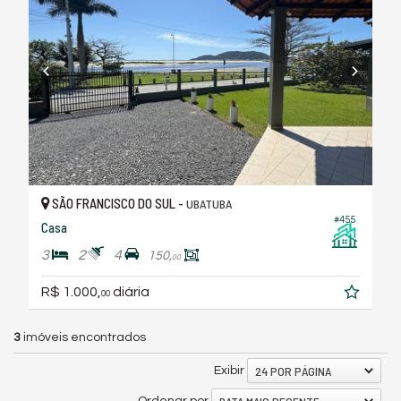
SÃO FRANCISCO DO SUL -
UBATUBA
#455
Casa
3
2
4
150,
00
R$ 1.000,
diária
00
3
imóveis encontrados
24 POR PÁGINA
Exibir
Ordenar por