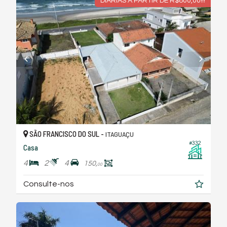
DIARIAS A PARTIR DE R$800,00!!!
SÃO FRANCISCO DO SUL -
ITAGUAÇU
#332
Casa
4
2
4
150,
00
Consulte-nos