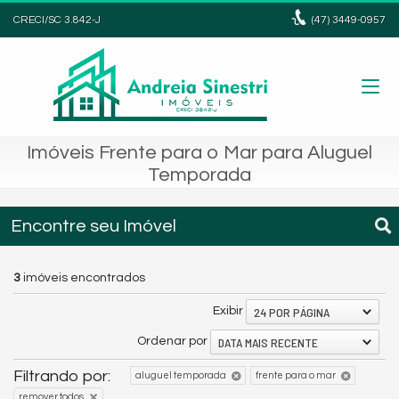
CRECI/SC 3.842-J
(47)
3449-0957
Imóveis Frente para o Mar para Aluguel
Temporada
Encontre seu Imóvel
3
imóveis encontrados
24 POR PÁGINA
Exibir
DATA MAIS RECENTE
Ordenar por
Filtrando por:
aluguel temporada
frente para o mar
remover todos