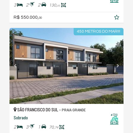
3
2
2
130,
00
R$ 550.000,
00
450 METROS DO MAR!!!
SÃO FRANCISCO DO SUL -
PRAIA GRANDE
#729
Sobrado
2
3
1
70,
74