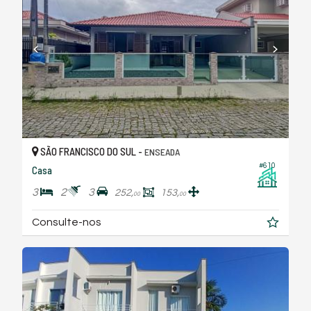
SÃO FRANCISCO DO SUL -
ENSEADA
#610
Casa
3
2
3
252,
153,
00
00
Consulte-nos