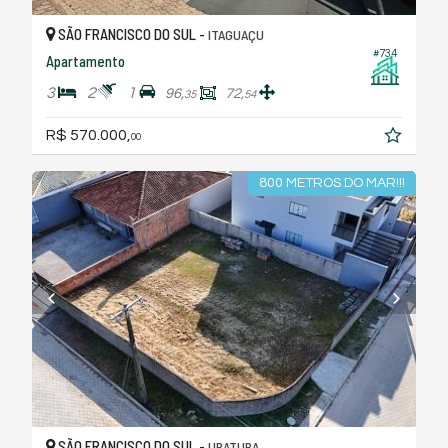
SÃO FRANCISCO DO SUL -
ITAGUAÇU
#734
Apartamento
3
2
1
96,
72,
35
54
R$ 570.000,
00
800 METROS DO MAR!!!
SÃO FRANCISCO DO SUL -
UBATUBA