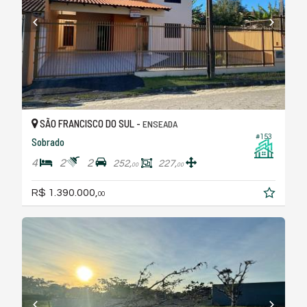
SÃO FRANCISCO DO SUL -
ENSEADA
#153
Sobrado
4
2
2
252,
227,
00
00
R$ 1.390.000,
00