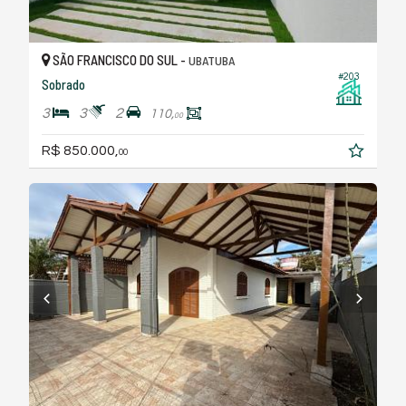
SÃO FRANCISCO DO SUL -
UBATUBA
#203
Sobrado
3
3
2
110,
00
R$ 850.000,
00