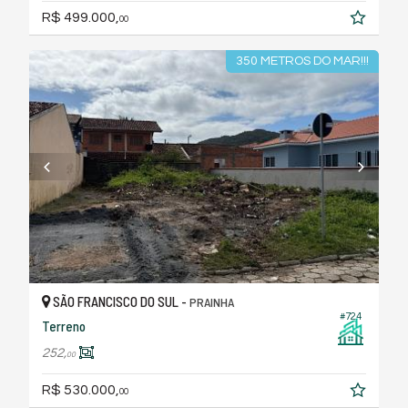
R$ 499.000,
00
350 METROS DO MAR!!!
SÃO FRANCISCO DO SUL -
PRAINHA
#724
Terreno
252,
00
R$ 530.000,
00