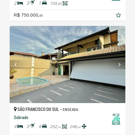
2
3
1
105,
60
R$ 750.000,
00
SÃO FRANCISCO DO SUL -
ENSEADA
#618
Sobrado
4
3
4
252,
246,
00
00