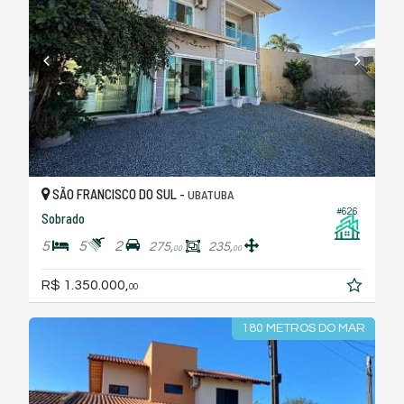
SÃO FRANCISCO DO SUL -
UBATUBA
#626
Sobrado
5
5
2
275,
235,
00
00
R$ 1.350.000,
00
180 METROS DO MAR