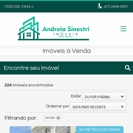
CRECI/SC 3.842-J
(47)
3449-0957
Imóveis à Venda
Encontre seu Imóvel
224
imóveis encontrados
24 POR PÁGINA
Exibir
DATA MAIS RECENTE
Ordenar por
Filtrando por:
venda
50 METROS DO MAR!!!