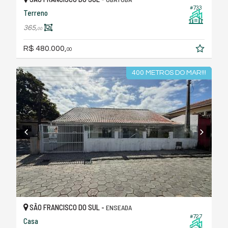
#733
Terreno
365,
00
R$ 480.000,
00
400 METROS DO MAR!!!
SÃO FRANCISCO DO SUL -
ENSEADA
#727
Casa