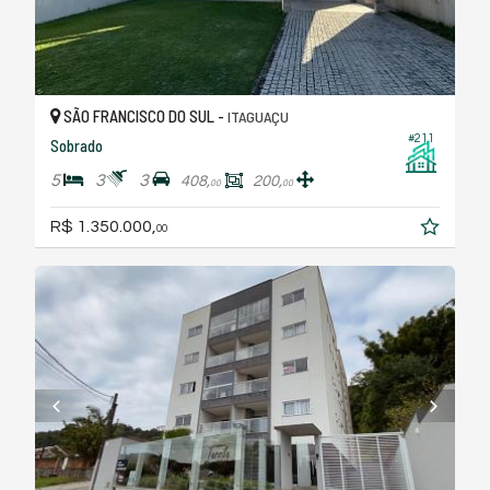
SÃO FRANCISCO DO SUL -
ITAGUAÇU
#211
Sobrado
5
3
3
408,
200,
00
00
R$ 1.350.000,
00