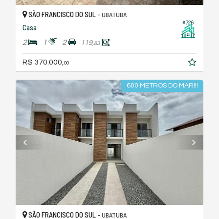
SÃO FRANCISCO DO SUL -
UBATUBA
#726
Casa
2
1
2
119,
83
R$ 370.000,
00
600 METROS DO MAR!!!
SÃO FRANCISCO DO SUL -
UBATUBA