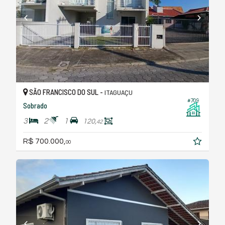
SÃO FRANCISCO DO SUL -
ITAGUAÇU
#709
Sobrado
3
2
1
120,
42
R$ 700.000,
00