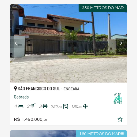
350 METROS DO MAR
SÃO FRANCISCO DO SUL -
ENSEADA
#154
Sobrado
4
3
3
252,
180,
00
00
R$ 1.490.000,
00
160 METROS DO MAR!!!