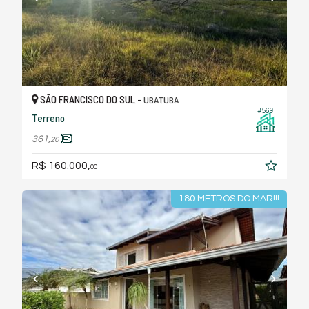
SÃO FRANCISCO DO SUL -
UBATUBA
#569
Terreno
361,
20
R$ 160.000,
00
180 METROS DO MAR!!!