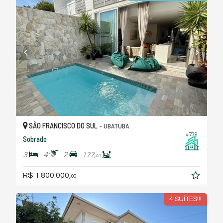
SÃO FRANCISCO DO SUL -
UBATUBA
#739
Sobrado
3
4
2
177,
00
R$ 1.800.000,
00
4 SUÍTES!!!