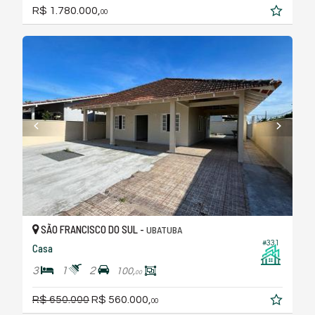
R$ 1.780.000,
00
SÃO FRANCISCO DO SUL -
UBATUBA
#331
Casa
3
1
2
100,
00
R$ 650.000
R$ 560.000,
00