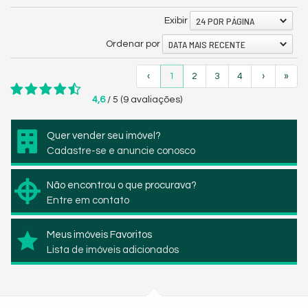
24 POR PÁGINA
Exibir
DATA MAIS RECENTE
Ordenar por
‹
1
2
3
4
›
»
4,6
/
5
(
9
avaliações)
Quer vender seu imóvel?
Cadastre-se e anuncie conosco
Não encontrou o que procurava?
Entre em contato
Meus imóveis Favoritos
Lista de imóveis adicionados