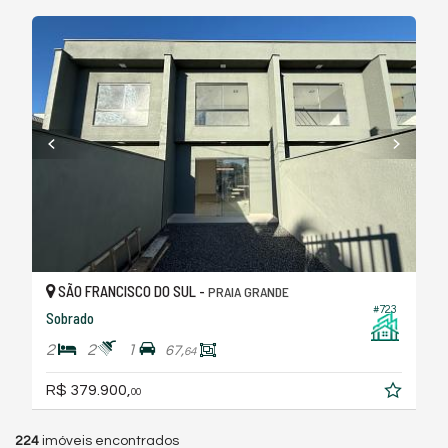
SÃO FRANCISCO DO SUL -
PRAIA GRANDE
#723
Sobrado
2
2
1
67,
64
R$ 379.900,
00
224
imóveis encontrados