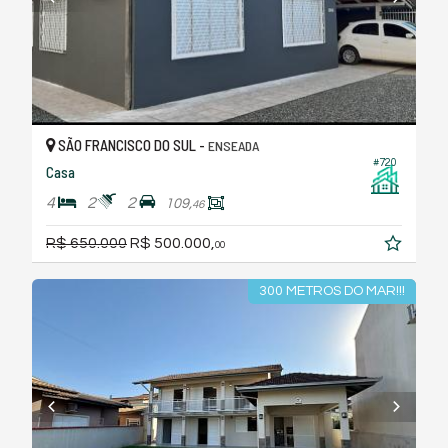
SÃO FRANCISCO DO SUL -
ENSEADA
#720
Casa
4
2
2
109,
46
R$ 650.000
R$ 500.000,
00
300 METROS DO MAR!!!