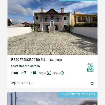
SÃO FRANCISCO DO SUL -
ITAGUAÇU
#725
Apartamento Garden
2
2
1
68,
66,
46
08
R$ 600.000,
00
180 METROS DO MAR!!!