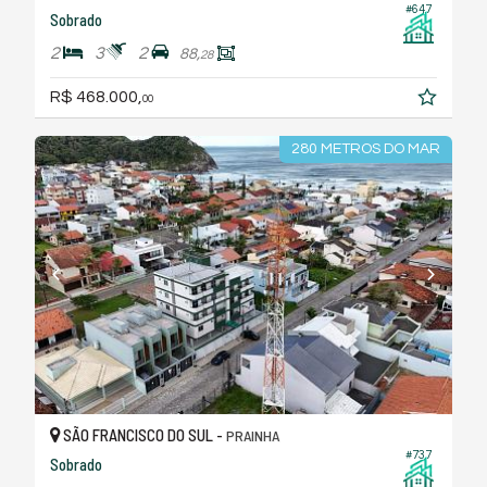
#647
Sobrado
2
3
2
88,
28
R$ 468.000,
00
280 METROS DO MAR
SÃO FRANCISCO DO SUL -
PRAINHA
#737
Sobrado