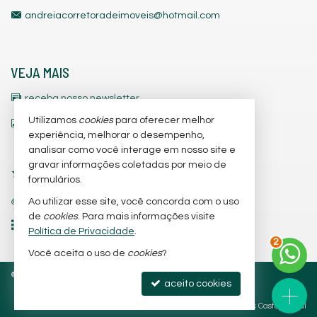
andreiacorretoradeimoveis@hotmail.com
VEJA MAIS
receba nosso newsletter
Utilizamos
cookies
para oferecer melhor
indicadores financeiros
experiência, melhorar o desempenho,
cadastre seu imóvel
analisar como você interage em nosso site e
gravar informações coletadas por meio de
imóveis favoritos
formulários.
trabalhe conosco
Ao utilizar esse site, você concorda com o uso
de
cookies
. Para mais informações visite
mapa de imóveis
Política de Privacidade
.
3
Você aceita o uso de
cookies
?
©
2026
CRECI/SC 3.842-J
Política de Privacidade
aceito cookies
Site para imobiliárias
: Castel Digital