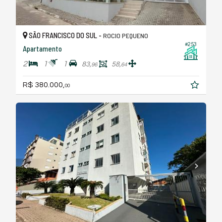
SÃO FRANCISCO DO SUL -
ROCIO PEQUENO
#253
Apartamento
2
1
1
83,
58,
96
64
R$ 380.000,
00