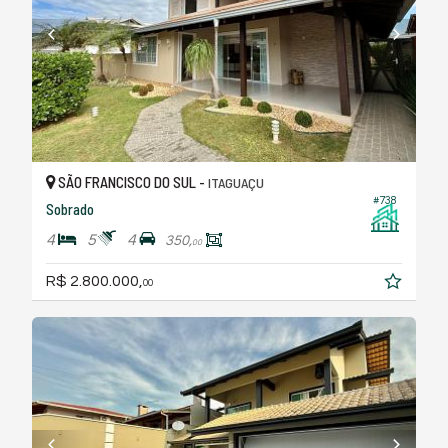
SÃO FRANCISCO DO SUL -
ITAGUAÇU
#738
Sobrado
4
5
4
350,
00
R$ 2.800.000,
00