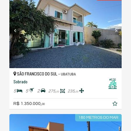
SÃO FRANCISCO DO SUL -
UBATUBA
#626
Sobrado
5
5
2
275,
235,
00
00
R$ 1.350.000,
00
180 METROS DO MAR