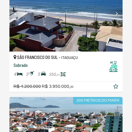
SÃO FRANCISCO DO SUL -
ITAGUAÇU
#672
Sobrado
4
3
5
350,
00
R$ 4.200.000
R$ 3.950.000,
00
300 METROS DO MAR!!!