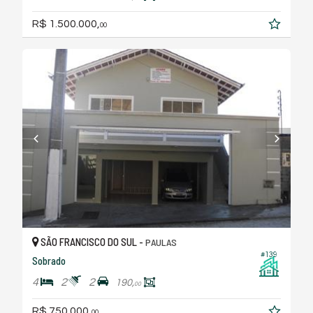
R$ 1.500.000,
00
SÃO FRANCISCO DO SUL -
PAULAS
#139
Sobrado
4
2
2
190,
00
R$ 750.000,
00