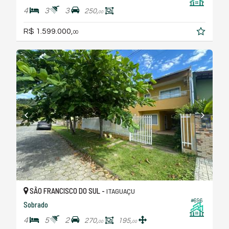
4
3
3
250,
00
R$ 1.599.000,
00
SÃO FRANCISCO DO SUL -
ITAGUAÇU
#696
Sobrado
4
5
2
270,
195,
00
00