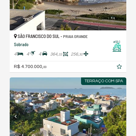
SÃO FRANCISCO DO SUL -
PRAIA GRANDE
#591
Sobrado
4
4
4
364,
256,
33
30
R$ 4.700.000,
00
TERRAÇO COM SPA