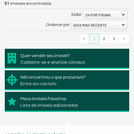
51
imóveis encontrados
24 POR PÁGINA
Exibir
DATA MAIS RECENTE
Ordenar por
‹
1
2
3
›
Quer vender seu imóvel?
Cadastre-se e anuncie conosco
Não encontrou o que procurava?
Entre em contato
Meus imóveis Favoritos
Lista de imóveis adicionados