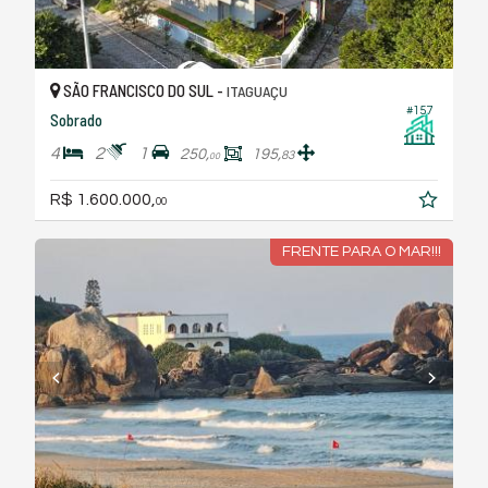
SÃO FRANCISCO DO SUL -
ITAGUAÇU
#157
Sobrado
4
2
1
250,
195,
83
00
R$ 1.600.000,
00
FRENTE PARA O MAR!!!