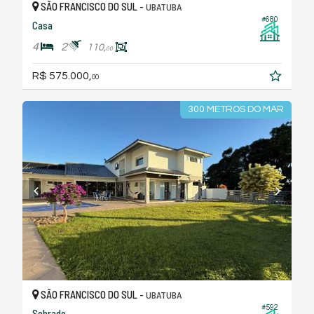
SÃO FRANCISCO DO SUL -
UBATUBA
#680
Casa
4
2
110,
00
R$ 575.000,
00
300 METROS DO MAR
SÃO FRANCISCO DO SUL -
UBATUBA
#592
Sobrado