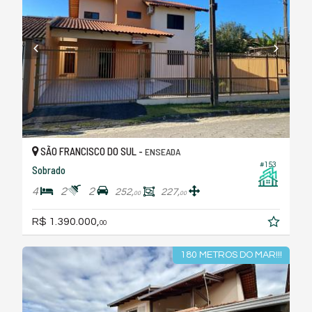
SÃO FRANCISCO DO SUL -
ENSEADA
#153
Sobrado
4
2
2
252,
227,
00
00
R$ 1.390.000,
00
180 METROS DO MAR!!!