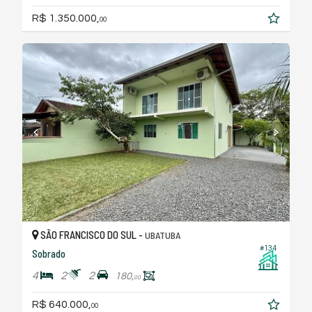
R$ 1.350.000,
00
SÃO FRANCISCO DO SUL -
UBATUBA
#134
Sobrado
4
2
2
180,
00
R$ 640.000,
00