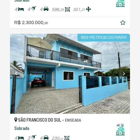
4
4
4
596,
301,
25
31
R$ 2.300.000,
00
600 METROS DO MAR!!!
SÃO FRANCISCO DO SUL -
ENSEADA
#676
Sobrado
4
3
4
230,
00