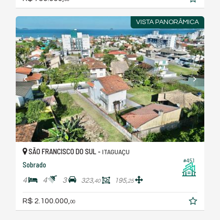
VISTA PANORÂMICA
SÃO FRANCISCO DO SUL -
ITAGUAÇU
#451
Sobrado
4
4
3
323,
195,
40
25
R$ 2.100.000,
00