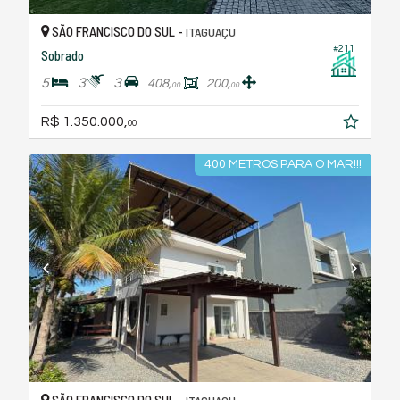
SÃO FRANCISCO DO SUL -
ITAGUAÇU
#211
Sobrado
5
3
3
408,
200,
00
00
R$ 1.350.000,
00
400 METROS PARA O MAR!!!
SÃO FRANCISCO DO SUL -