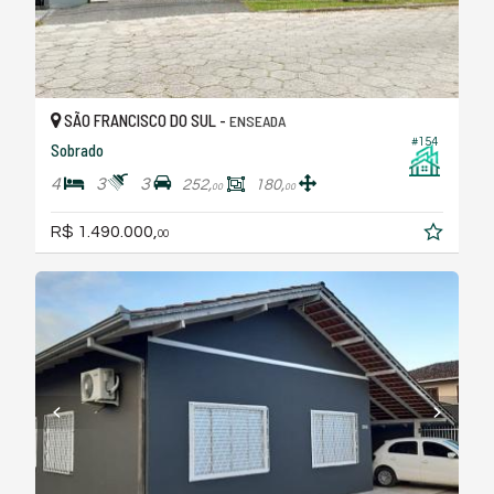
SÃO FRANCISCO DO SUL -
ENSEADA
#154
Sobrado
4
3
3
252,
180,
00
00
R$ 1.490.000,
00