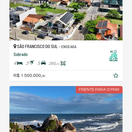
SÃO FRANCISCO DO SUL -
ENSEADA
#673
Sobrado
4
3
5
260,
00
R$ 1.500.000,
00
FRENTE PARA O MAR