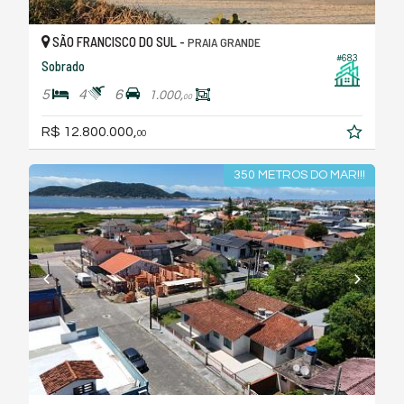
SÃO FRANCISCO DO SUL -
PRAIA GRANDE
#683
Sobrado
5
4
6
1.000,
00
R$ 12.800.000,
00
350 METROS DO MAR!!!