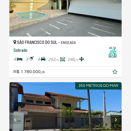
SÃO FRANCISCO DO SUL -
ENSEADA
#618
Sobrado
4
3
4
252,
246,
00
00
R$ 1.780.000,
00
350 METROS DO MAR