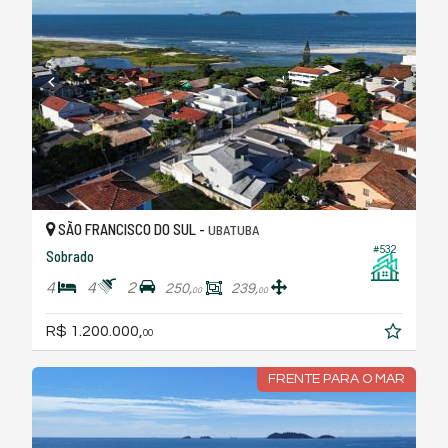
SÃO FRANCISCO DO SUL -
UBATUBA
#532
Sobrado
4
4
2
250,
239,
00
00
R$ 1.200.000,
00
FRENTE PARA O MAR