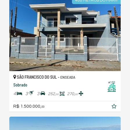
400 METROS DO MAR!!!
SÃO FRANCISCO DO SUL -
ENSEADA
#152
Sobrado
4
3
3
252,
270,
00
00
R$ 1.500.000,
00