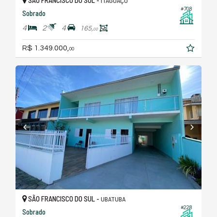
ITAGUAÇU
#708
Sobrado
4
2
4
165,
00
R$ 1.349.000,
00
SÃO FRANCISCO DO SUL -
UBATUBA
#228
Sobrado