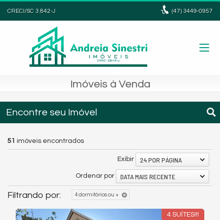
CRECI/SC 3.842-J
(47)
3449-0957
Imóveis à Venda
Encontre seu Imóvel
51
imóveis encontrados
24 POR PÁGINA
Exibir
DATA MAIS RECENTE
Ordenar por
Filtrando por:
4 dormitórios ou +
4 SUÍTES!!!