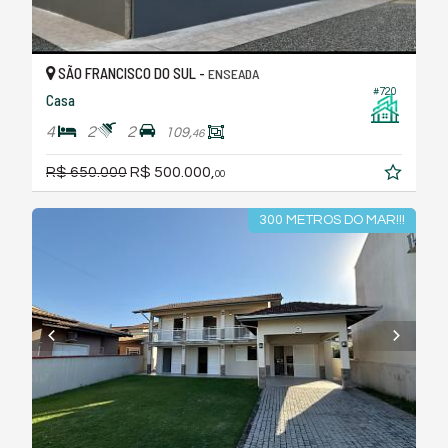
SÃO FRANCISCO DO SUL -
ENSEADA
#720
Casa
4
2
2
109,
46
R$ 650.000
R$ 500.000,
00
300 METROS DO MAR!!!