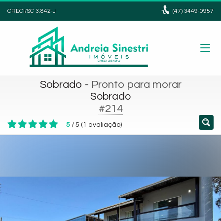
CRECI/SC 3.842-J
(47)
3449-0957
Sobrado
- Pronto para morar
Sobrado
#214
5
/
5
(
1
avaliação)