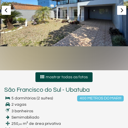
mostrar todas as fotos
São Francisco do Sul
-
Ubatuba
5 dormitórios (2 suítes)
400 METROS DO MAR!!!
2 vagas
3 banheiros
Semimobiliado
250,
m² de área privativa
00