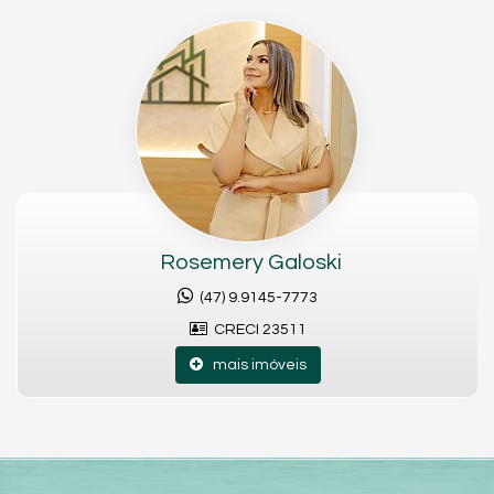
Endereço:
Rua Bom Retiro 437
Ubatuba
São Francisco do Sul /
SC
Rosemery Galoski
(47) 9.9145-7773
CRECI 23511
mais imóveis