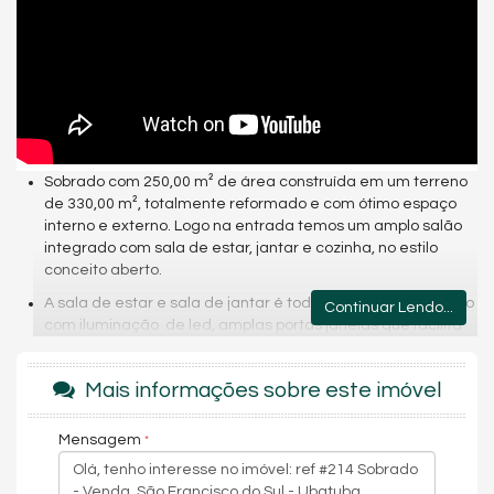
Sobrado com 250,00 m² de área construída em um terreno
de 330,00 m², totalmente reformado e com ótimo espaço
interno e externo. Logo na entrada temos um amplo salão
integrado com sala de estar, jantar e cozinha, no estilo
conceito aberto.
A sala de estar e sala de jantar é toda rebaixada em gesso
Continuar Lendo...
com iluminação de led, amplas portas janelas que facilita
ventilação cruzada de ar entre os ambientes. A cozinha
tem um ótimo espaço com fácil acesso a parte de trás do
Mais informações sobre este imóvel
imóvel.
Ainda contempla o piso térreo a área de lazer com
Mensagem
churrasqueira, 02 banheiros social sendo um interno e outro
externo, 01 dormitório, área de serviço e garagem coberta
para 01 carro. O acesso ao piso superior tanto pode ser pela