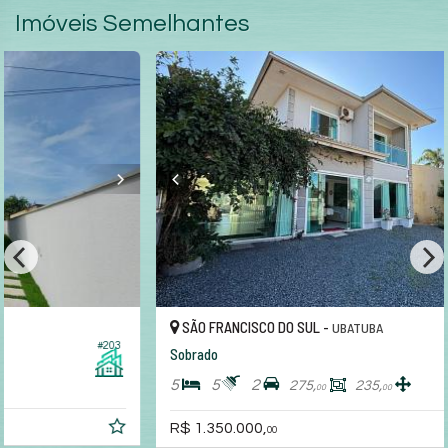
Imóveis Semelhantes
4 SUÍTES!!!
SÃO FRANCISCO DO SUL -
UBATUBA
#626
Sobrado
5
5
2
275,
235,
00
00
R$ 1.350.000,
00