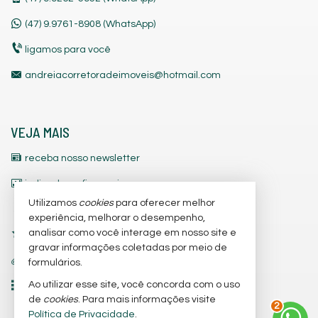
(47)
9.9761-8908 (WhatsApp)
ligamos para você
andreiacorretoradeimoveis@hotmail.com
VEJA MAIS
receba nosso newsletter
indicadores financeiros
Utilizamos
cookies
para oferecer melhor
cadastre seu imóvel
experiência, melhorar o desempenho,
analisar como você interage em nosso site e
imóveis favoritos
gravar informações coletadas por meio de
trabalhe conosco
formulários.
Ao utilizar esse site, você concorda com o uso
mapa de imóveis
de
cookies
. Para mais informações visite
2
Política de Privacidade
.