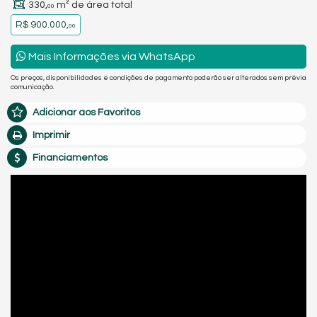
330,
m² de área total
00
R$ 900.000,
00
Mais Informações via WhatsApp
Os preços, disponibilidades e condições de pagamento poderão ser alterados sem prévia
comunicação.
Adicionar aos Favoritos
Imprimir
Financiamentos