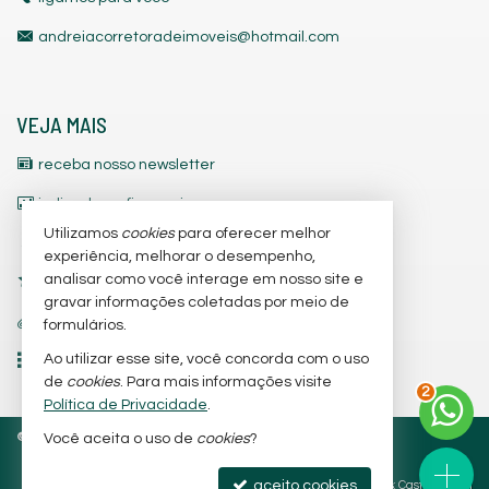
andreiacorretoradeimoveis@hotmail.com
VEJA MAIS
receba nosso newsletter
indicadores financeiros
Utilizamos
cookies
para oferecer melhor
cadastre seu imóvel
experiência, melhorar o desempenho,
analisar como você interage em nosso site e
imóveis favoritos
gravar informações coletadas por meio de
trabalhe conosco
formulários.
Ao utilizar esse site, você concorda com o uso
mapa de imóveis
de
cookies
. Para mais informações visite
2
Política de Privacidade
.
©
2026
CRECI/SC 3.842-J
Política de Privacidade
Você aceita o uso de
cookies
?
aceito cookies
Site para imobiliárias
: Castel Digital