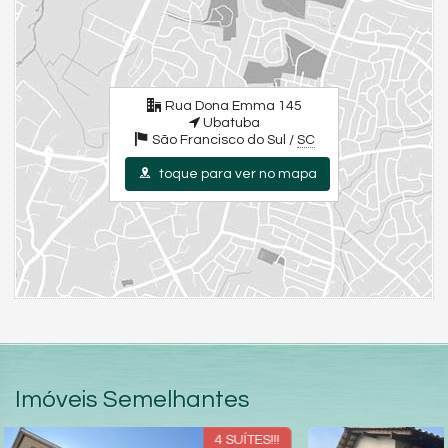
Rua Dona Emma 145
Ubatuba
São Francisco do Sul /
SC
toque para ver no mapa
Imóveis Semelhantes
!!