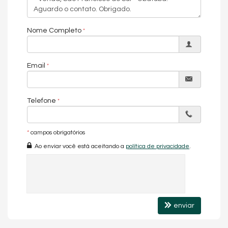
Endereço:
Nome Completo
Rua Dona Emma 145
Ubatuba
São Francisco do Sul /
SC
ver mapa abaixo
Email
Telefone
*
campos obrigatórios
Ao enviar você está aceitando a
política de privacidade
.
enviar