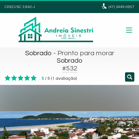
CRECI/SC 3.842-J
(47)
3449-0957
Sobrado
- Pronto para morar
Sobrado
#532
5
/
5
(
1
avaliação)