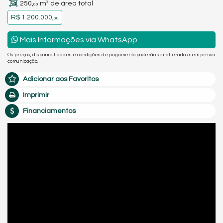
250,
m² de área total
00
R$ 1.200.000,
00
Mais Informações via WhatsApp
Os preços, disponibilidades e condições de pagamento poderão ser alterados sem prévia
comunicação.
Adicionar aos Favoritos
Imprimir
Financiamentos