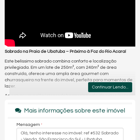
Sobrado na Praia de Ubatuba – Próximo à Foz do Rio Acaraí
Este belíssimo sobrado combina conforto e localização
privilegiada. Em um lote de 250m², com 240m² de área
construída, oferece uma ampla área gourmet com
churrasqueira na frente do imóvel, perfeita para momentos de
lazer.
Continuar Lendo...
Ao entrar, um salão integrado harmoniza sala de estar, jantar e
cozinha, proporcionando um ambiente moderno e funcional. No
térreo, há três dormitórios, sendo duas suítes. No piso superior,
Mais informações sobre este imóvel
uma suíte master impressiona com closet e hidromassagem.
Um refúgio ideal para quem busca qualidade de vida e
Mensagem
proximidade com a natureza!