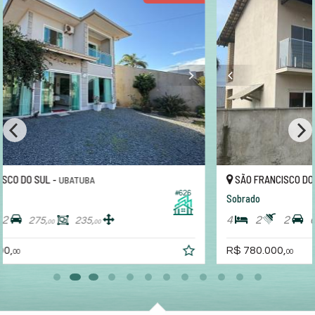
SÃO FRANCISCO DO SUL -
UBATUBA
#304
Sobrado
4
2
2
625,
160,
00
00
R$ 780.000,
00