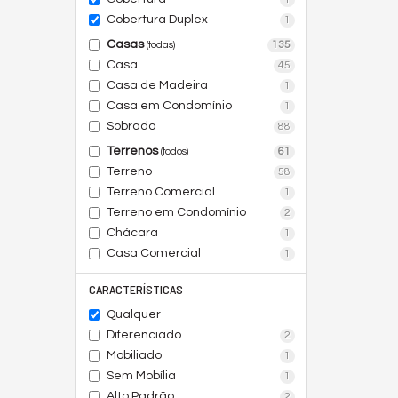
Cobertura Duplex
1
Casas
135
(todas)
Casa
45
Casa de Madeira
1
Casa em Condomínio
1
Sobrado
88
Terrenos
61
(todos)
Terreno
58
Terreno Comercial
1
Terreno em Condomínio
2
Chácara
1
Casa Comercial
1
CARACTERÍSTICAS
Qualquer
Diferenciado
2
Mobiliado
1
Sem Mobília
1
Alto Padrão
2