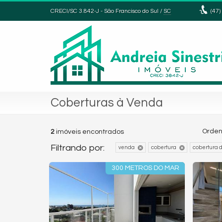
CRECI/SC 3.842-J
- São Francisco do Sul /
SC
(47)
Coberturas à Venda
Orden
2
imóveis encontrados
Filtrando por:
venda
cobertura
cobertura 
300 METROS DO MAR