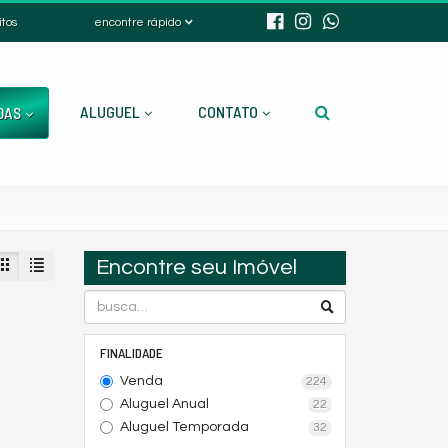
itos
encontre rápido
ALUGUEL
CONTATO
DAS
Encontre seu Imóvel
FINALIDADE
Venda
224
Aluguel Anual
22
Aluguel Temporada
32