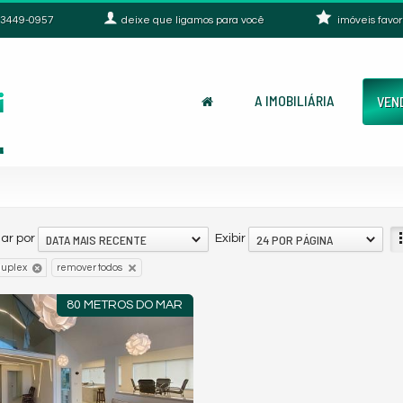
3449-0957
deixe que
ligamos para você
imóveis favor
A IMOBILIÁRIA
VEN
DATA MAIS RECENTE
24 POR PÁGINA
ar por
Exibir
duplex
remover todos
80 METROS DO MAR