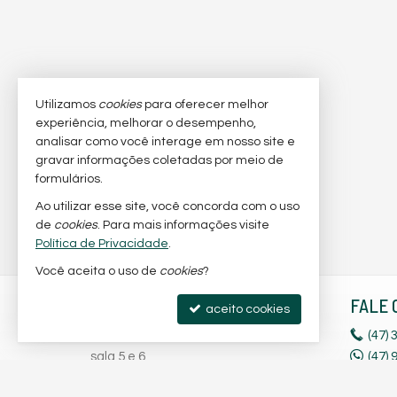
Utilizamos
cookies
para oferecer melhor
experiência, melhorar o desempenho,
analisar como você interage em nosso site e
gravar informações coletadas por meio de
formulários.
Ao utilizar esse site, você concorda com o uso
de
cookies
. Para mais informações visite
Política de Privacidade
.
Você aceita o uso de
cookies
?
ANDREIA SINESTRI IMÓVEIS
FALE 
aceito cookies
Rod. Duque de Caxias, nº 2181 -
(47)
3
sala 5 e 6
(47)
Ubatuba - 89240-000
(47)
9