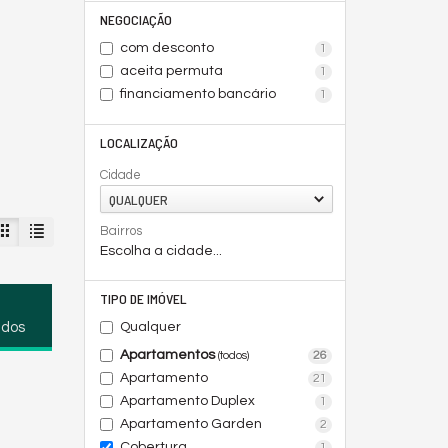
NEGOCIAÇÃO
com desconto
1
aceita permuta
1
financiamento bancário
1
LOCALIZAÇÃO
Cidade
QUALQUER
Bairros
Escolha a cidade...
TIPO DE IMÓVEL
Qualquer
ados
Apartamentos
26
(todos)
Apartamento
21
Apartamento Duplex
1
Apartamento Garden
2
Cobertura
1