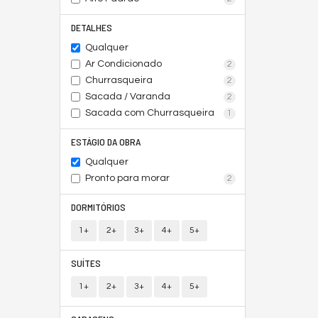
DETALHES
Qualquer
Ar Condicionado
2
Churrasqueira
2
Sacada / Varanda
2
Sacada com Churrasqueira
1
ESTÁGIO DA OBRA
Qualquer
Pronto para morar
2
DORMITÓRIOS
1+
2+
3+
4+
5+
SUÍTES
1+
2+
3+
4+
5+