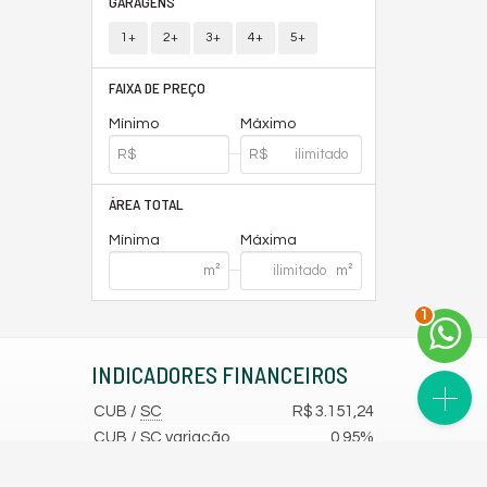
GARAGENS
1+
2+
3+
4+
5+
FAIXA DE PREÇO
Mínimo
Máximo
ÁREA TOTAL
Mínima
Máxima
2
INDICADORES
FINANCEIROS
CUB /
SC
R$ 3.151,24
CUB /
SC
variação
0,95%
Poupança
0,6738%