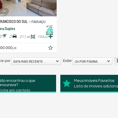
RANCISCO DO SUL -
ITAGUAÇU
#122
ra Duplex
2
2
211,
154,
48
52
00.000,
00
DATA MAIS RECENTE
24 POR PÁGINA
ar por
Exibir
Não encontrou o que
Meus imóveis Favoritos
procurava?
Lista de imóveis adicion
Entre em contato