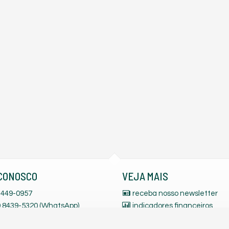
CONOSCO
VEJA MAIS
449-0957
receba nosso newsletter
 9.8439-5320 (WhatsApp)
indicadores financeiros
.9262-5952 (WhatsApp)
cadastre seu imóvel