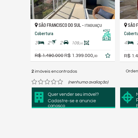
SÃO FRANCISCO DO SUL -
SÃO F
ITAGUAÇU
#392
Cobertura
Cobertu
3
2
2
4
109,
00
R$ 1.490.000
R$ 1.399.000,
R$ 1.4
00
Orden
2
imóveis encontrados
(nenhuma avaliação)
Quer vender seu imóvel?
Cadastre-se e anuncie
conosco