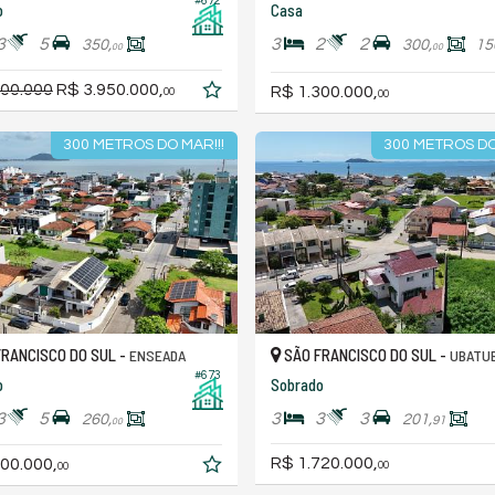
#672
o
Casa
3
5
3
2
2
350,
300,
15
00
00
200.000
R$ 3.950.000,
R$ 1.300.000,
00
00
300 METROS DO MAR!!!
300 METROS DO
RANCISCO DO SUL -
SÃO FRANCISCO DO SUL -
ENSEADA
UBATU
#673
o
Sobrado
3
5
3
3
3
260,
201,
91
00
R$ 1.720.000,
00.000,
00
00