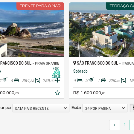
FRENTE PARA O MAR
TERRAÇO C
RANCISCO DO SUL -
SÃO FRANCISCO DO SUL -
PRAIA GRANDE
ITAGU
#591
o
Sobrado
4
4
4
2
1
364,
256,
250,
19
33
30
00
00.000,
R$ 1.600.000,
00
00
DATA MAIS RECENTE
24 POR PÁGINA
ar por
Exibir
‹
1