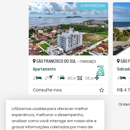
COM PISCINA
SÃO FRANCISCO DO SUL -
SÃO F
ITAGUAÇU
#662
Apartamento
Sobrad
2
2
1
4
80,
58,
97
50
Consulte-nos
R$ 4.7
Orden
42
imóveis encontrados
Utilizamos
cookies
para oferecer melhor
experiência, melhorar o desempenho,
analisar como você interage em nosso site e
(nenhuma avaliação)
gravar informações coletadas por meio de