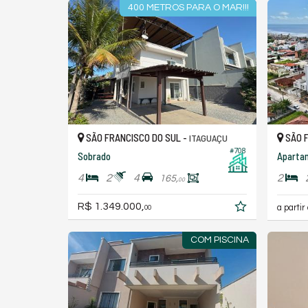
400 METROS PARA O MAR!!!
SÃO FRANCISCO DO SUL -
SÃO F
ITAGUAÇU
#708
Sobrado
Aparta
4
2
4
2
165,
00
R$ 1.349.000,
a partir
00
COM PISCINA