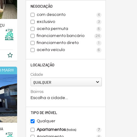
NEGOCIAÇÃO
com desconto
4
exclusivo
3
AÇU
aceita permuta
8
#738
financiamento bancário
24
financiamento direto
1
aceita veículo
6
LOCALIZAÇÃO
 MAR!!!
Cidade
QUALQUER
Bairros
Escolha a cidade...
TIPO DE IMÓVEL
Qualquer
DA
Apartamentos
7
(todos)
#722
Apartamento
4