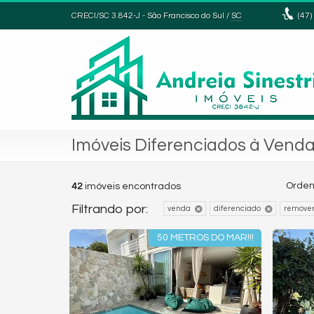
CRECI/SC 3.842-J
- São Francisco do Sul /
SC
(47)
Imóveis Diferenciados à Vend
Orden
42
imóveis encontrados
Filtrando por:
venda
diferenciado
remover
50 METROS DO MAR!!!