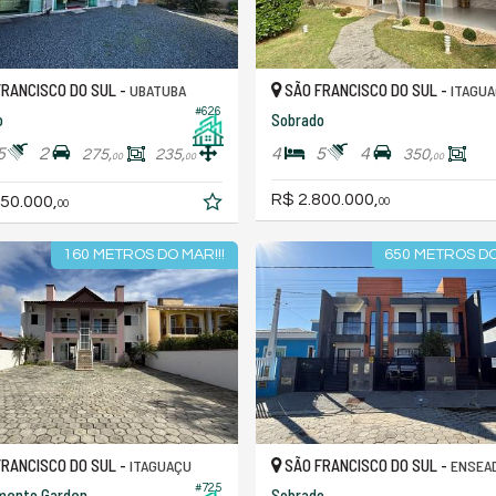
RANCISCO DO SUL -
SÃO FRANCISCO DO SUL -
UBATUBA
ITAGU
#626
o
Sobrado
5
2
4
5
4
275,
235,
350,
00
00
00
R$ 2.800.000,
50.000,
00
00
160 METROS DO MAR!!!
650 METROS DO
RANCISCO DO SUL -
SÃO FRANCISCO DO SUL -
ITAGUAÇU
ENSEA
#725
mento Garden
Sobrado