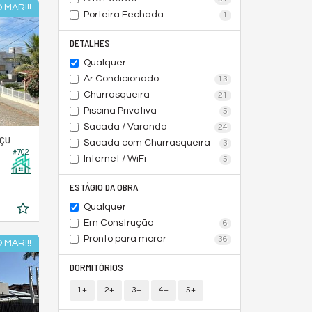
 MAR!!!
Porteira Fechada
1
DETALHES
Qualquer
Ar Condicionado
13
Churrasqueira
21
Piscina Privativa
5
Sacada / Varanda
24
AÇU
Sacada com Churrasqueira
3
#702
Internet / WiFi
5
ESTÁGIO DA OBRA
Qualquer
Em Construção
6
Pronto para morar
36
 MAR!!!
DORMITÓRIOS
1+
2+
3+
4+
5+