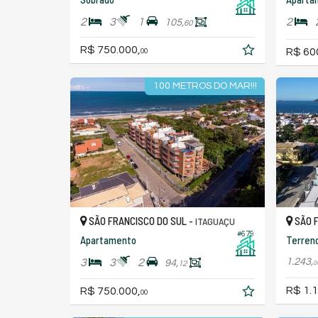
2
3
1
2
105,
60
R$ 750.000,
R$ 60
00
100 METROS DO MAR!!!
SÃO FRANCISCO DO SUL -
SÃO F
ITAGUAÇU
#679
Apartamento
Terren
1.243,
3
3
2
94,
12
0
R$ 1.1
R$ 750.000,
00