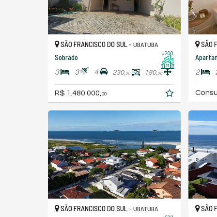
SÃO FRANCISCO DO SUL -
SÃO F
UBATUBA
#200
Sobrado
Aparta
3
3
4
2
230,
180,
00
00
Consu
R$ 1.480.000,
00
SÃO FRANCISCO DO SUL -
SÃO F
UBATUBA