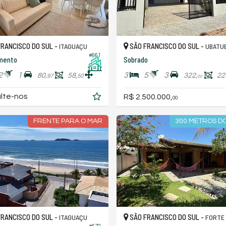
RANCISCO DO SUL -
SÃO FRANCISCO DO SUL -
ITAGUAÇU
UBATU
#661
mento
Sobrado
2
1
3
5
3
80,
58,
322,
22
97
50
00
lte-nos
R$ 2.500.000,
00
FRENTE PARA O MAR
300 METROS DO
RANCISCO DO SUL -
SÃO FRANCISCO DO SUL -
ITAGUAÇU
FORTE