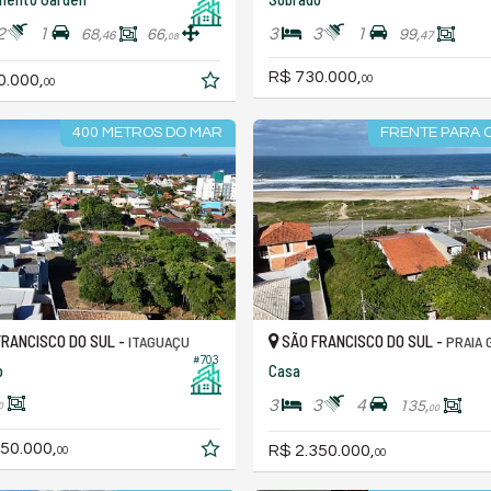
2
1
3
3
1
68,
66,
99,
46
47
08
R$ 730.000,
0.000,
00
00
400 METROS DO MAR
FRENTE PARA O
RANCISCO DO SUL -
SÃO FRANCISCO DO SUL -
ITAGUAÇU
PRAIA 
#703
o
Casa
3
3
4
135,
0
00
50.000,
R$ 2.350.000,
00
00