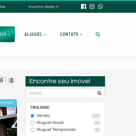
itos
encontre rápido
ALUGUEL
CONTATO
DAS
Encontre seu Imóvel
 MAR!!!
FINALIDADE
Venda
224
Aluguel Anual
23
Aluguel Temporada
32