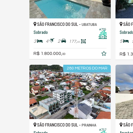
SÃO FRANCISCO DO SUL -
SÃO F
UBATUBA
#739
Sobrado
Sobrad
3
4
2
5
177,
00
R$ 1.800.000,
R$ 1.3
00
280 METROS DO MAR
SÃO FRANCISCO DO SUL -
SÃO F
PRAINHA
#737
Sobrado
Aparta