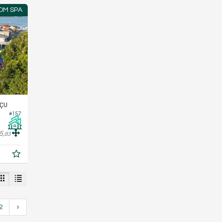
OM SPA
AÇU
#157
5,
83
2
›