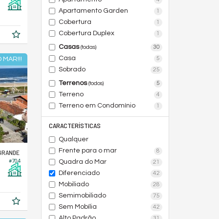
Apartamento Garden
1
Cobertura
1
Cobertura Duplex
1
Casas
30
(todas)
Casa
5
 MAR!!!
Sobrado
25
Terrenos
5
(todos)
Terreno
4
Terreno em Condomínio
1
CARACTERÍSTICAS
Qualquer
Frente para o mar
8
GRANDE
Quadra do Mar
#704
21
Diferenciado
42
Mobiliado
28
Semimobiliado
75
Sem Mobília
42
Alto Padrão
31