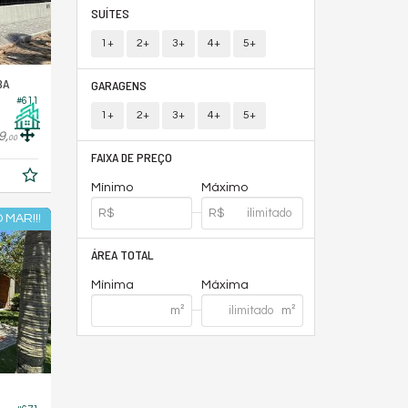
SUÍTES
1+
2+
3+
4+
5+
BA
GARAGENS
#611
1+
2+
3+
4+
5+
9,
00
FAIXA DE PREÇO
Mínimo
Máximo
 MAR!!!
ÁREA TOTAL
Mínima
Máxima