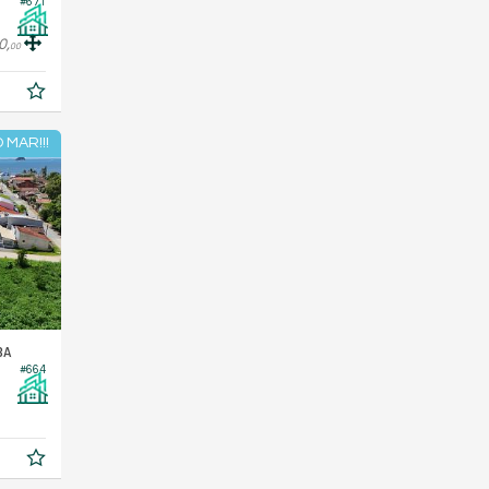
#671
0,
00
 MAR!!!
BA
#664