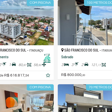
COM PISCINA
100 METROS DO
RANCISCO DO SUL -
SÃO FRANCISCO DO SUL -
ITAGUAÇU
ITAGU
#118
mento
Sobrado
2
1
3
3
2
80,
58,
121,
97
50
17
R$ 800.000,
R$ 616.817,
 de
54
00
COM PISCINA
70 METROS DO