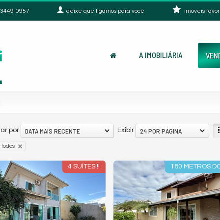
3449-0957
deixe que
ligamos para você
imóveis favor
A IMOBILIÁRIA
VEN
a
DATA MAIS RECENTE
24 POR PÁGINA
ar por
Exibir
 todos
4 SUÍTES!!!
180 METROS DO