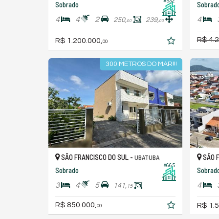
#532
Sobrado
Sobrad
4
4
2
4
250,
239,
00
00
R$ 4.
R$ 1.200.000,
00
300 METROS DO MAR!!!
SÃO FRANCISCO DO SUL -
SÃO F
UBATUBA
#665
Sobrado
Sobrad
3
4
5
4
141,
15
R$ 850.000,
R$ 1.5
00