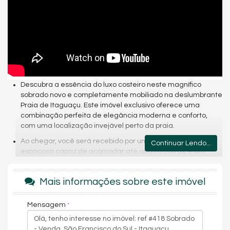
Descubra a essência do luxo costeiro neste magnífico
sobrado novo e completamente mobiliado na deslumbrante
Praia de Itaguaçu. Este imóvel exclusivo oferece uma
combinação perfeita de elegância moderna e conforto,
com uma localização invejável perto da praia.
Ao chegar, você será recebido por uma vaga de garagem
Continuar Lendo...
espaçosa capaz de acomodar até quatro carros, e um
generoso terreno tanto na frente quanto nos fundos do
imóvel, proporcionando privacidade e amplas
Mais informações sobre este imóvel
possibilidades de lazer ao ar livre.
Entrando pela porta principal, prepare-se para ser
Mensagem
encantado por um impressionante pé direito alto, que
destaca um belíssimo lustre, adicionando um toque de
sofisticação imediata. O layout do térreo é aberto e