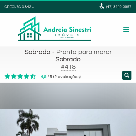
CRECI/SC 3.842-J
(47)
3449-0957
Sobrado
- Pronto para morar
Sobrado
#418
4,5
/
5
(
2
avaliações)