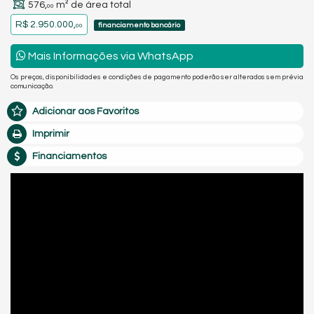
576,
m² de área total
00
R$ 2.950.000,
financiamento bancário
00
Mais Informações via WhatsApp
Os preços, disponibilidades e condições de pagamento poderão ser alterados sem prévia
comunicação.
Adicionar aos Favoritos
Imprimir
Financiamentos