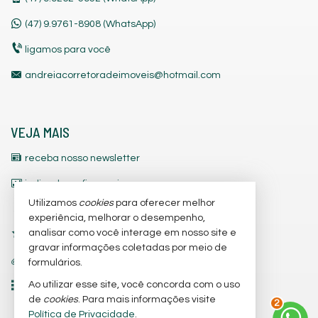
(47)
9.9761-8908 (WhatsApp)
ligamos para você
andreiacorretoradeimoveis@hotmail.com
VEJA MAIS
receba nosso newsletter
indicadores financeiros
Utilizamos
cookies
para oferecer melhor
cadastre seu imóvel
experiência, melhorar o desempenho,
analisar como você interage em nosso site e
imóveis favoritos
gravar informações coletadas por meio de
trabalhe conosco
formulários.
Ao utilizar esse site, você concorda com o uso
mapa de imóveis
de
cookies
. Para mais informações visite
2
Política de Privacidade
.