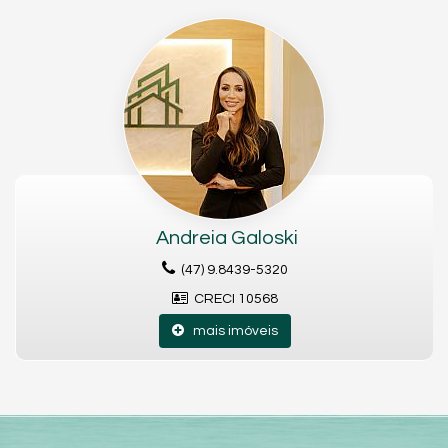
Este sobrado é verdadeiramente uma joia na Praia de
Itaguaçu, combinando luxo, conforto e a melhor vida de praia
que você pode imaginar!
Características do Imóvel
Ar Condicionado
Churrasqueira
Piso Laminado
Piso Porcelanato
Andar Alto
Andreia Galoski
Decorado
Acabamento em Gesso
(47) 9.8439-5320
Mezanino
Área de Serviço
CRECI 10568
Copa
Piscina Privativa
mais imóveis
Sacada / Varanda
Sala de Estar
Sala de Jantar
Cozinha
Espaço Gourmet
Lavabo