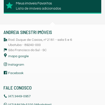
Meus imóveis Favoritos
Lista de imóveis adicionados
ANDREIA SINESTRI IMÓVEIS
Rod. Duque de Caxias, nº 2181 - sala 5 e 6
Ubatuba - 89240-000
São Francisco do Sul -
SC
mapa google
Instagram
Facebook
FALE CONOSCO
(47)
3449-0957
(47) 9.8439-5320 (WhatsApp)