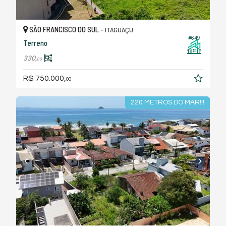
SÃO FRANCISCO DO SUL -
ITAGUAÇU
#649
Terreno
330,
00
R$ 750.000,
00
220 METROS DO MAR!!!