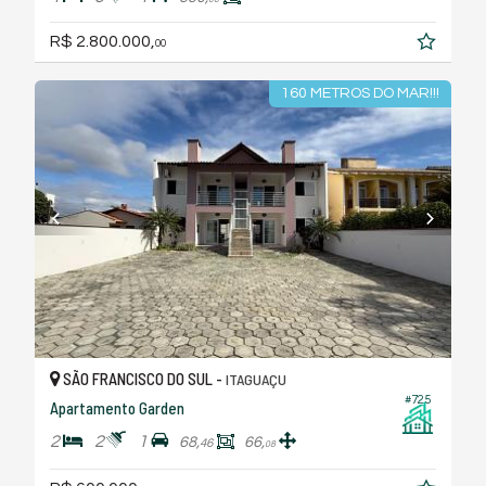
R$ 2.800.000,
00
160 METROS DO MAR!!!
SÃO FRANCISCO DO SUL -
ITAGUAÇU
#725
Apartamento Garden
2
2
1
68,
66,
46
08