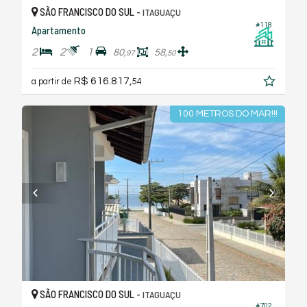
SÃO FRANCISCO DO SUL -
ITAGUAÇU
#118
Apartamento
2
2
1
80,
58,
97
50
R$ 616.817,
a partir de
54
100 METROS DO MAR!!!
SÃO FRANCISCO DO SUL -
ITAGUAÇU
#702