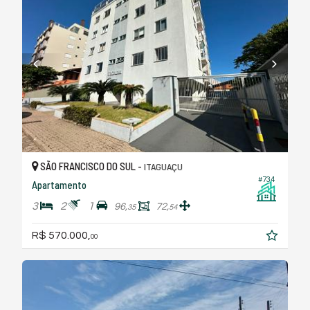
SÃO FRANCISCO DO SUL -
ITAGUAÇU
#734
Apartamento
3
2
1
96,
72,
35
54
R$ 570.000,
00