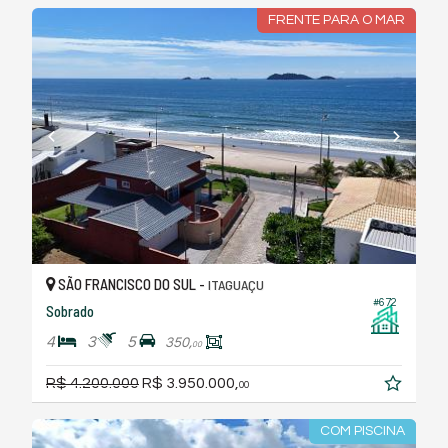
FRENTE PARA O MAR
SÃO FRANCISCO DO SUL -
ITAGUAÇU
#672
Sobrado
4
3
5
350,
00
R$ 4.200.000
R$ 3.950.000,
00
COM PISCINA