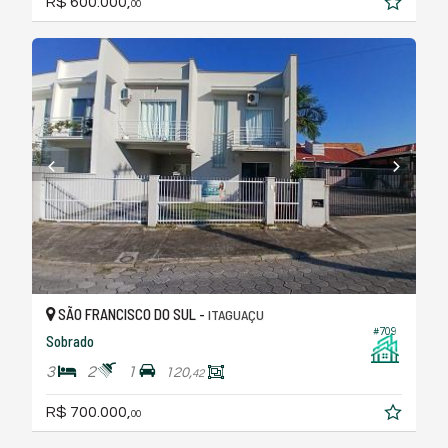
R$ 600.000,
00
SÃO FRANCISCO DO SUL -
ITAGUAÇU
#709
Sobrado
3
2
1
120,
42
R$ 700.000,
00