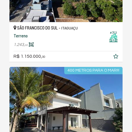
SÃO FRANCISCO DO SUL -
ITAGUAÇU
#703
Terreno
1.243,
00
R$ 1.150.000,
00
400 METROS PARA O MAR!!!