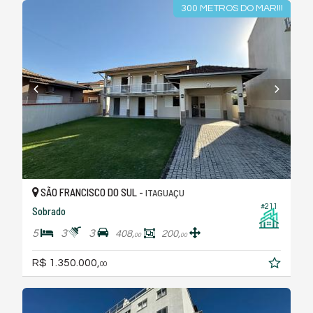
300 METROS DO MAR!!!
SÃO FRANCISCO DO SUL -
ITAGUAÇU
#211
Sobrado
5
3
3
408,
200,
00
00
R$ 1.350.000,
00