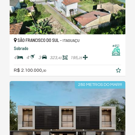
SÃO FRANCISCO DO SUL -
ITAGUAÇU
#451
Sobrado
4
4
3
323,
195,
40
25
R$ 2.100.000,
00
280 METROS DO MAR!!!