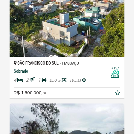
SÃO FRANCISCO DO SUL -
ITAGUAÇU
#157
Sobrado
4
2
1
250,
195,
83
00
R$ 1.600.000,
00