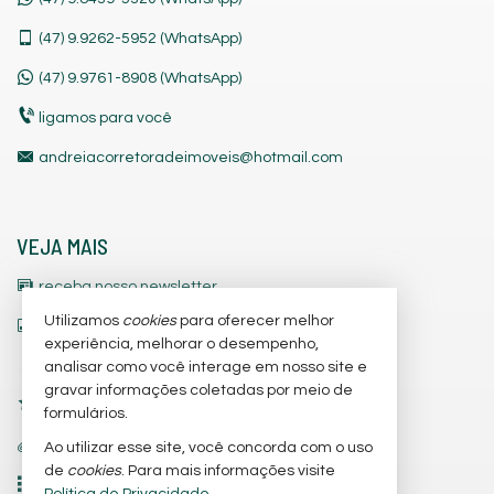
(47)
9.9262-5952 (WhatsApp)
(47)
9.9761-8908 (WhatsApp)
ligamos para você
andreiacorretoradeimoveis@hotmail.com
VEJA MAIS
receba nosso newsletter
Utilizamos
cookies
para oferecer melhor
indicadores financeiros
experiência, melhorar o desempenho,
cadastre seu imóvel
analisar como você interage em nosso site e
gravar informações coletadas por meio de
imóveis favoritos
formulários.
trabalhe conosco
Ao utilizar esse site, você concorda com o uso
de
cookies
. Para mais informações visite
mapa de imóveis