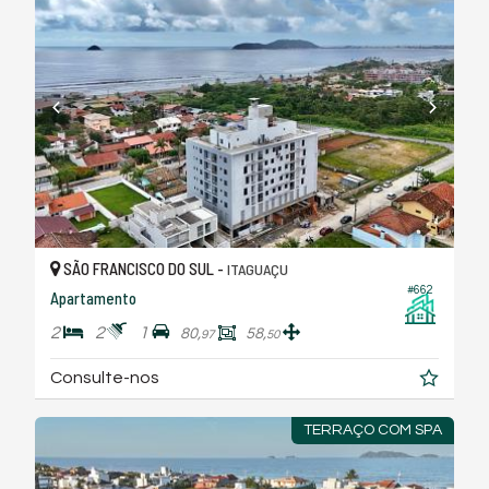
SÃO FRANCISCO DO SUL -
ITAGUAÇU
#662
Apartamento
2
2
1
80,
58,
97
50
Consulte-nos
TERRAÇO COM SPA