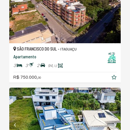
SÃO FRANCISCO DO SUL -
ITAGUAÇU
#679
Apartamento
3
3
2
94,
12
R$ 750.000,
00