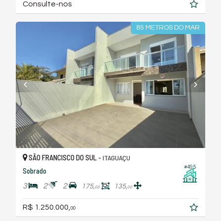
Consulte-nos
85 METROS DO MAR
SÃO FRANCISCO DO SUL -
ITAGUAÇU
#495
Sobrado
3
2
2
175,
135,
00
00
R$ 1.250.000,
00