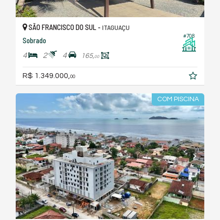
SÃO FRANCISCO DO SUL -
ITAGUAÇU
#708
Sobrado
4
2
4
165,
00
R$ 1.349.000,
00
COM PISCINA