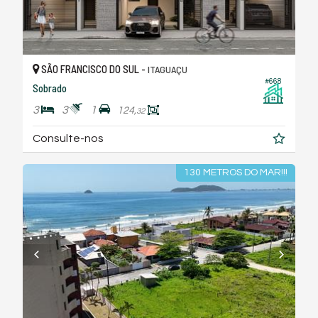
SÃO FRANCISCO DO SUL -
ITAGUAÇU
#668
Sobrado
3
3
1
124,
32
Consulte-nos
130 METROS DO MAR!!!