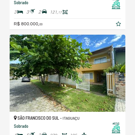
Sobrado
3
3
2
121,
17
R$ 800.000,
00
SÃO FRANCISCO DO SUL -
ITAGUAÇU
#696
Sobrado