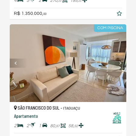
4
5
2
270,
195,
00
00
R$ 1.350.000,
00
COM PISCINA
SÃO FRANCISCO DO SUL -
ITAGUAÇU
#661
Apartamento
2
2
1
80,
58,
97
50