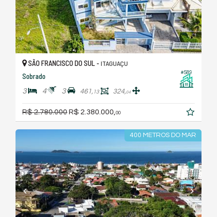
SÃO FRANCISCO DO SUL -
ITAGUAÇU
#589
Sobrado
3
4
3
461,
324,
13
04
R$ 2.780.000
R$ 2.380.000,
00
400 METROS DO MAR