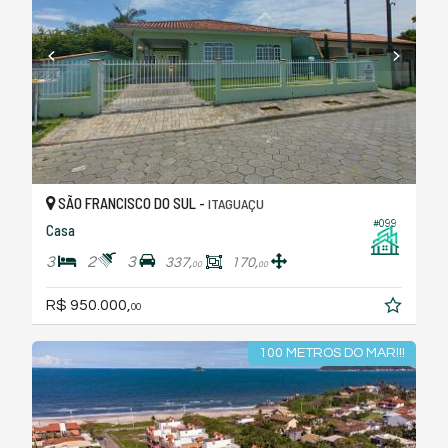
SÃO FRANCISCO DO SUL -
ITAGUAÇU
#099
Casa
3
2
3
337,
170,
00
00
R$ 950.000,
00
100 METROS DO MAR!!!