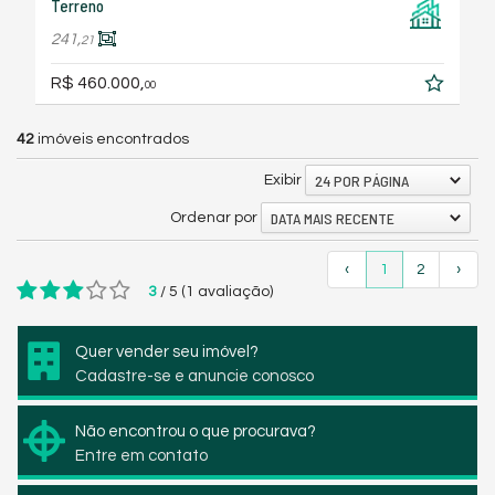
Terreno
241,
21
R$ 460.000,
00
42
imóveis encontrados
24 POR PÁGINA
Exibir
DATA MAIS RECENTE
Ordenar por
‹
1
2
›
3
/
5
(
1
avaliação)
Quer vender seu imóvel?
Cadastre-se e anuncie conosco
Não encontrou o que procurava?
Entre em contato