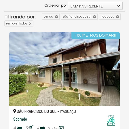
DATA MAIS RECENTE
Ordenar por
Filtrando por:
venda
são francisco do sul
itaguaçu
remover todos
180 METROS DO MAR!!!
SÃO FRANCISCO DO SUL -
ITAGUAÇU
#738
Sobrado
4
5
4
350,
00