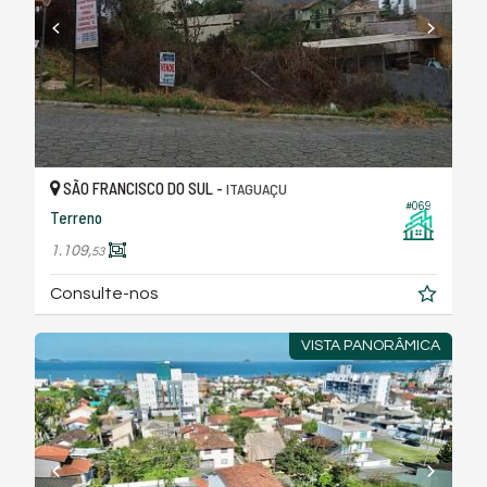
SÃO FRANCISCO DO SUL -
ITAGUAÇU
#069
Terreno
1.109,
53
Consulte-nos
VISTA PANORÂMICA