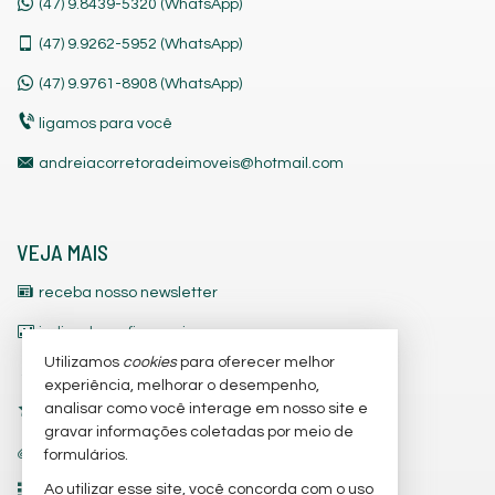
(47) 9.8439-5320 (WhatsApp)
(47)
9.9262-5952 (WhatsApp)
(47)
9.9761-8908 (WhatsApp)
ligamos para você
andreiacorretoradeimoveis@hotmail.com
VEJA MAIS
receba nosso newsletter
indicadores financeiros
Utilizamos
cookies
para oferecer melhor
cadastre seu imóvel
experiência, melhorar o desempenho,
analisar como você interage em nosso site e
imóveis favoritos
gravar informações coletadas por meio de
trabalhe conosco
formulários.
Ao utilizar esse site, você concorda com o uso
2
mapa de imóveis