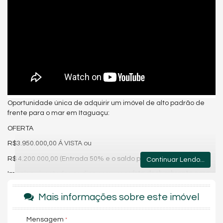
Oportunidade única de adquirir um imóvel de alto padrão de
frente para o mar em Itaguaçu:
OFERTA
R$3.950.000,00 Á VISTA ou
R$ 4.200.000,00 (Entrada 50% e o saldo parcelado).
Continuar Lendo...
Imagine viver todos os dias com uma
vista deslumbrante para o
mar
, sentindo a brisa suave e aproveitando o melhor do litoral
catarinense. Essa é a oportunidade de adquirir um imóvel
Mais informações sobre este imóvel
exclusivo de alto padrão
, localizado na charmosa
Praia de
Itaguaçu
, em São Francisco do Sul.
Mensagem