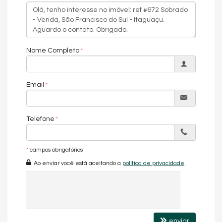
Implantado em um amplo terreno de
632,50 m²
, este belíssimo
imóvel possui aproximadamente
350,00 m² de área construída
,
unindo sofisticação, conforto e uma localização
verdadeiramente privilegiada.
O projeto oferece
Nome Completo
4 dormitórios
, sendo
1 suíte
, todos
climatizados, proporcionando conforto e privacidade para toda
a família. São
3 banheiros bem distribuídos
, atendendo com
funcionalidade os diferentes ambientes da residência.
Email
A área social é um dos grandes destaques do imóvel. A
cozinha
completa e funcional
integra-se harmoniosamente à
sala de
estar e TV
, criando um ambiente acolhedor, ideal tanto para o
Telefone
dia a dia quanto para receber amigos e familiares.
A residência conta ainda com uma
sacada com vista
panorâmica para o mar
*
campos obrigatórios
, um verdadeiro convite ao
relaxamento, além de um
amplo espaço de lazer
, que valoriza
Ao enviar você está aceitando a
política de privacidade
.
ainda mais a experiência de morar com qualidade de vida,
bem-estar e exclusividade.
Seja para
moradia ou investimento
, este imóvel é uma
verdadeira joia do litoral, com excelente potencial de
valorização e situado em uma das regiões mais desejadas da
enviar