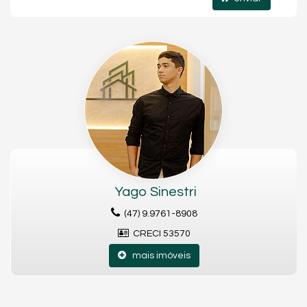
cidade.
📞
Entre em contato e agende uma visita.
Venha conhecer de perto todos os detalhes que tornam este
imóvel uma oportunidade única.
Características do Imóvel
Ar Condicionado
Churrasqueira
Andar Alto
Vista Mar
Decorado
Acabamento em Gesso
Vista Panorâmica
Área de Serviço
Yago Sinestri
Copa
Estar Íntimo
(47) 9.9761-8908
Sala de Estar
CRECI 53570
Sala de Jantar
Cozinha
mais imóveis
Cozinha Americana
Espaço Gourmet
Sacada Integrada
Lavabo