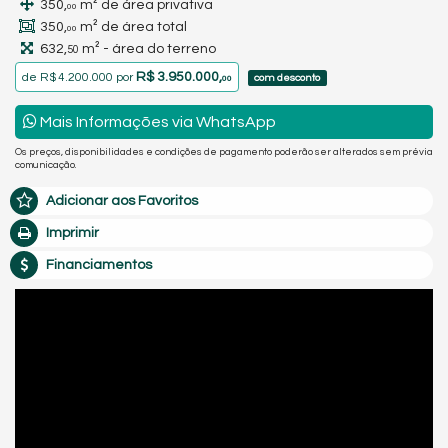
350,
m² de área privativa
00
350,
m² de área total
00
632,
m² - área do terreno
50
R$ 3.950.000,
de
R$ 4.200.000
por
com desconto
00
Mais Informações via WhatsApp
Os preços, disponibilidades e condições de pagamento poderão ser alterados sem prévia
comunicação.
Adicionar aos Favoritos
Imprimir
Financiamentos