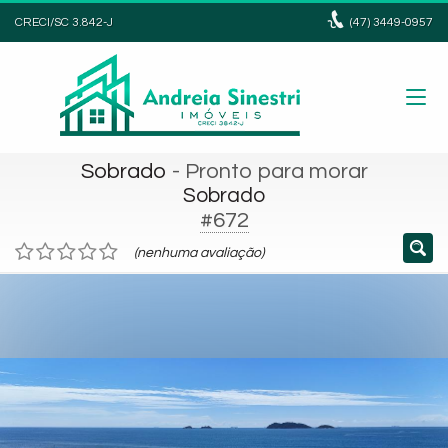
CRECI/SC 3.842-J
(47)
3449-0957
Sobrado
- Pronto para morar
Sobrado
#672
(nenhuma avaliação)