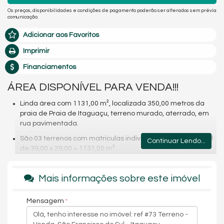
Os preços, disponibilidades e condições de pagamento poderão ser alterados sem prévia
comunicação.
Adicionar aos Favoritos
Imprimir
Financiamentos
ÁREA DISPONÍVEL PARA VENDA!!!
Linda área com 1131,00 m², localizada 350,00 metros da
praia de Praia de Itaguaçu, terreno murado, aterrado, em
rua pavimentada.
São 03 terrenos com matriculas individuais medindo o total
Continuar Lendo...
de 39,00 x 29,00 = 1131,00 m².
O imóvel está inserido em zoneamento ZR4 e após
unificação dos terrenos é permitido construir Pilotis + 5 +
Mais informações sobre este imóvel
garagem, obedecendo a taxa máxima de ocupação, índice
de aproveitamento e recuos permitidos.
Mensagem
Para edificação nos lotes, deverão ser obedecidos os
índices abaixo, transcritos do Quadro ll-b da Lei Municipal