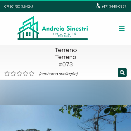
CRECI/SC 3.842-J
(47)
3449-0957
Terreno
Terreno
#073
(nenhuma avaliação)