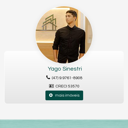
N° máximo de pavimentos= Pilotis+3+garagem; Índice de
aproveitamento máximo= 2,4; Taxa máxima de ocupação=
60%; Lote mínimo= 800,00m²; Testada mínima= 20,00m;
Recuo frontal= 4,00m; Recuo fundos= 6,00m; Recuo lateral
cada lado= 2,00m.
N° máximo de pavimentos= Pilotis+4+garagem; Índice de
aproveitamento máximo= 2,2; Taxa máxima de ocupação=
44%; Lote mínimo= 450,00m²; Testada mínima= 15,00m;
Recuo frontal= 4,00m; Recuo fundos= 6,00m; Recuo lateral
cada lado= 2,50m.
Yago Sinestri
350 metros do mar
Área total de 1.131 m²
(47) 9.9761-8908
Terreno murado e aterrado
Zona ZR4
CRECI 53570
Endereço:
mais imóveis
Rua Praga
Itaguaçu
São Francisco do Sul /
SC