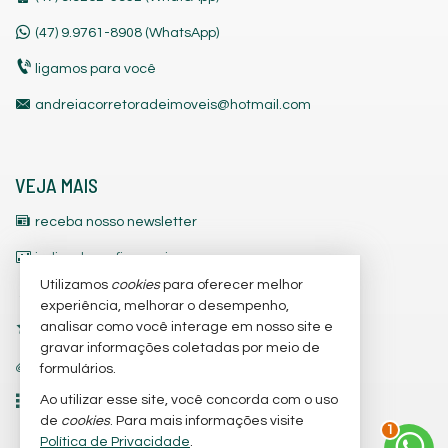
(47)
9.9761-8908 (WhatsApp)
ligamos para você
andreiacorretoradeimoveis@hotmail.com
VEJA MAIS
receba nosso newsletter
indicadores financeiros
Utilizamos
cookies
para oferecer melhor
cadastre seu imóvel
experiência, melhorar o desempenho,
analisar como você interage em nosso site e
imóveis favoritos
gravar informações coletadas por meio de
trabalhe conosco
formulários.
Ao utilizar esse site, você concorda com o uso
mapa de imóveis
de
cookies
. Para mais informações visite
2
Política de Privacidade
.