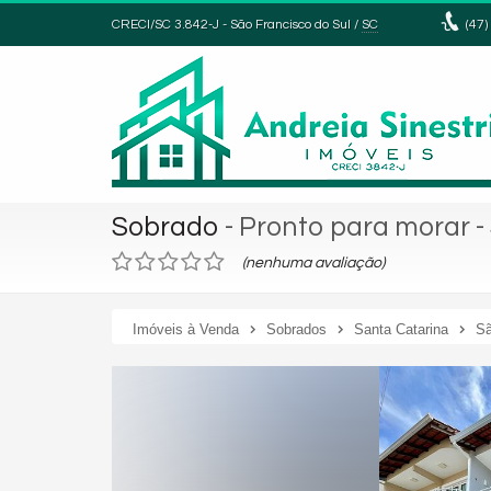
CRECI/SC 3.842-J
- São Francisco do Sul /
SC
(47)
Sobrado
- Pronto para morar
-
(nenhuma avaliação)
Imóveis à Venda
Sobrados
Santa Catarina
Sã