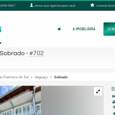
3449-0957
deixe que
ligamos para você
imóveis favor
A IMOBILIÁRIA
VEN
-
#702
Sobrado
o Francisco do Sul
Itaguaçu
Sobrado
S