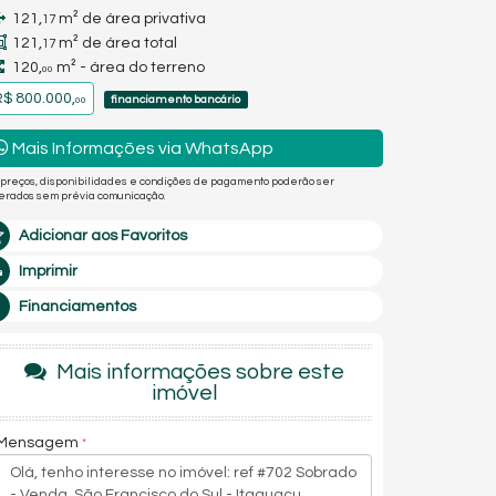
121,
m² de área privativa
17
121,
m² de área total
17
120,
m² - área do terreno
00
$ 800.000,
financiamento bancário
00
Mais Informações via WhatsApp
 preços, disponibilidades e condições de pagamento poderão ser
terados sem prévia comunicação.
Adicionar aos Favoritos
Imprimir
Financiamentos
Mais informações sobre este
imóvel
Mensagem