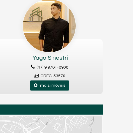
Yago Sinestri
(47) 9.9761-8908
CRECI 53570
mais imóveis