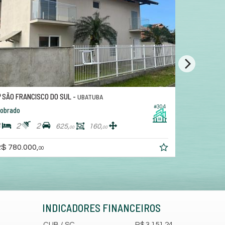
SÃO FRANCISCO DO SUL -
SÃO FRAN
UBATUBA
#304
obrado
Sobrado
4
2
2
4
5
625,
160,
00
00
$ 780.000,
R$ 1.350.
00
INDICADORES
FINANCEIROS
CUB /
SC
R$ 3.151,24