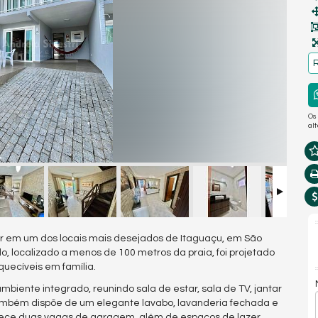
R
Os
al
mar em um dos locais mais desejados de Itaguaçu, em São
o, localizado a menos de 100 metros da praia, foi projetado
uecíveis em família.
biente integrado, reunindo sala de estar, sala de TV, jantar
mbém dispõe de um elegante lavabo, lavanderia fechada e
ferece duas vagas de garagem, além de espaços de lazer