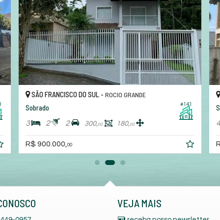
SÃO FRANCISCO DO SUL -
ROCIO GRANDE
3
#141
Sobrado
S
3
2
2
300,
180,
00
00
R$ 900.000,
R
00
CONOSCO
VEJA MAIS
449-0957
receba nosso newsletter