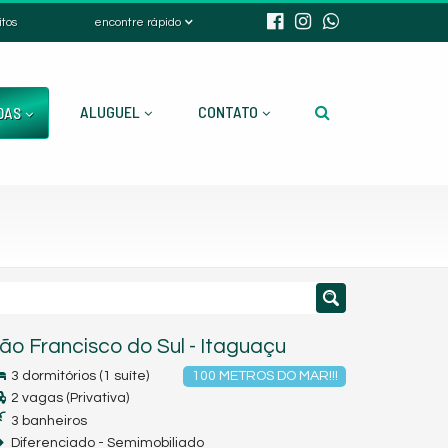
itos
encontre rápido
ALUGUEL
CONTATO
DAS
ão Francisco do Sul
-
Itaguaçu
3 dormitórios (1 suíte)
100 METROS DO MAR!!!
2 vagas (Privativa)
3 banheiros
Diferenciado - Semimobiliado