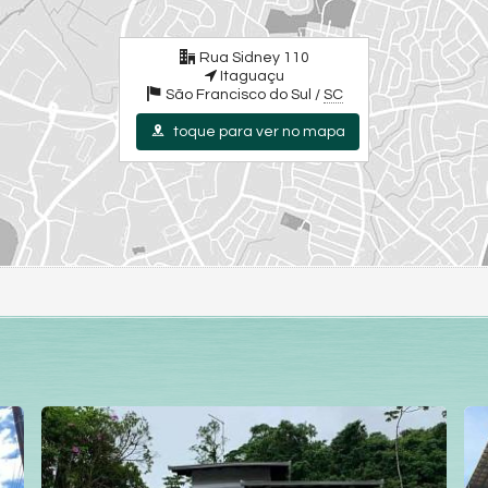
Rua Sidney 110
Itaguaçu
São Francisco do Sul /
SC
toque para ver no mapa