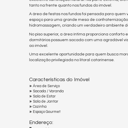
tanto na frente quanto nos fundos do imóvel.
A área de festas nos fundos foi pensada para quem v
espaço para uma grande mesa de confraternização e 
hidromassagem, criando um verdadeiro ambiente d
No piso superior, a área íntima proporciona conforto 
dormitórios possuem sacada com uma agradável vist
ao imóvel.
Uma excelente oportunidade para quem busca morar
localização privilegiada no litoral catarinense.
Características do Imóvel
Área de Serviço
Sacada / Varanda
Sala de Estar
Sala de Jantar
Cozinha
Espaço Gourmet
Endereço: