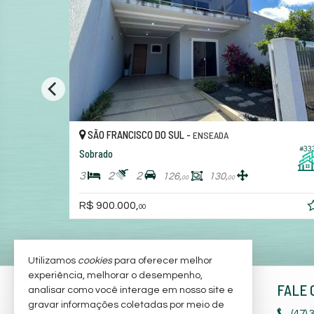
SÃO FRANCISCO DO SUL -
ENSEADA
#203
#33
Sobrado
3
2
2
126,
130,
00
00
R$ 900.000,
00
Utilizamos
cookies
para oferecer melhor
experiência, melhorar o desempenho,
ANDREIA SINESTRI IMÓVEIS
FALE 
analisar como você interage em nosso site e
gravar informações coletadas por meio de
Rod. Duque de Caxias, nº 2181 -
(47)
3