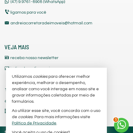
(47)
9.9761-8908 (WhatsApp)
ligamos para você
andreiacorretoradeimoveis@hotmail.com
VEJA MAIS
receba nosso newsletter
indicadores financeiros
Utilizamos
cookies
para oferecer melhor
cadastre seu imóvel
experiência, melhorar o desempenho,
analisar como você interage em nosso site e
imóveis favoritos
gravar informações coletadas por meio de
trabalhe conosco
formulários.
Ao utilizar esse site, você concorda com o uso
mapa de imóveis
2
de
cookies
. Para mais informações visite
Política de Privacidade
.
©
2026
CRECI/SC 3.842-J
Política de Privacidade
Você aceita o uso de
cookies
?