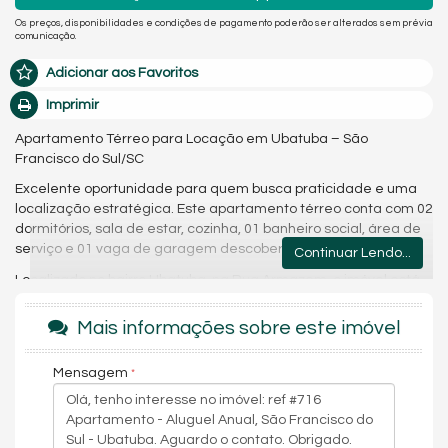
Os preços, disponibilidades e condições de pagamento poderão ser alterados sem prévia
comunicação.
Adicionar aos Favoritos
Imprimir
Apartamento Térreo para Locação em Ubatuba – São
Francisco do Sul/SC
Excelente oportunidade para quem busca praticidade e uma
localização estratégica. Este apartamento térreo conta com 02
dormitórios, sala de estar, cozinha, 01 banheiro social, área de
serviço e 01 vaga de garagem descoberta.
Continuar Lendo...
Localizado no bairro Ubatuba, na Rua Armazem, o imóvel está
próximo de mercados, farmácias, escolas, padarias e diversos
comércios da região, proporcionando mais comodidade para o
Mais informações sobre este imóvel
dia a dia.
Uma ótima opção para quem deseja morar em uma região
Mensagem
com fácil acesso aos principais serviços e a poucos minutos da
praia.
Destaques do imóvel: ✔️ 02 dormitórios