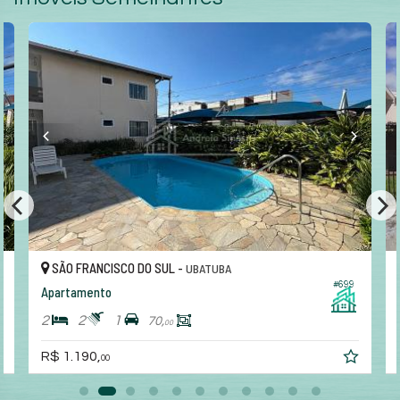
SÃO FRANCISCO DO SUL -
UBATUBA
#699
Apartamento
2
2
1
70,
00
R$ 1.190,
00