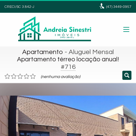
CRECI/SC 3.842-J
(47)
3449-0957
Apartamento
- Aluguel Mensal
Apartamento térreo locação anual!
#716
(nenhuma avaliação)