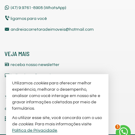
(47)
9.9761-8908 (WhatsApp)
ligamos para você
andreiacorretoradeimoveis@hotmail.com
VEJA MAIS
receba nosso newsletter
indicadores financeiros
Utilizamos
cookies
para oferecer melhor
cadastre seu imóvel
experiência, melhorar o desempenho,
analisar como você interage em nosso site e
imóveis favoritos
gravar informações coletadas por meio de
trabalhe conosco
formulários.
Ao utilizar esse site, você concorda com o uso
2
mapa de imóveis
de
cookies
. Para mais informações visite
Política de Privacidade
.