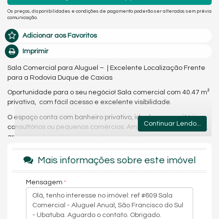
Os preços, disponibilidades e condições de pagamento poderão ser alterados sem prévia
comunicação.
Adicionar aos Favoritos
Imprimir
Sala Comercial para Aluguel – | Excelente Localização Frente
para a Rodovia Duque de Caxias
Oportunidade para o seu negócio! Sala comercial com 40.47 m²
privativa, com fácil acesso e excelente visibilidade.
O espaço conta com banheiro privativo, ideal para escritórios,
Continuar Lendo...
consultórios ou pequenos comércios. Ambiente bem iluminado,
arejado e. A localização estratégica garante fluxo constante
de pessoas, o que contribui para a visibilidade e o sucesso da
sua atividade.
Mais informações sobre este imóvel
Perfeita para quem busca praticidade, segurança e um ponto
comercial com ótimo custo-benefício.
Mensagem
Valor: R$ 1.650.00 mais taxas
Agende uma visita e venha conhecer!