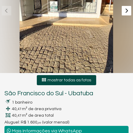
mostrar todas as fotos
São Francisco do Sul
-
Ubatuba
1 banheiro
40,
m² de área privativa
47
40,
m² de área total
47
Aluguel:
R$ 1.600,
(valor mensal)
00
Mais Informações via WhatsApp