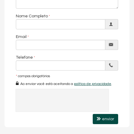
Localização: Rodovia Duque de Caxias 11251, sala 04, ao lado
da Imobiliária Andreia Sinestri
Nome Completo
Email
Telefone
*
campos obrigatórios
Ao enviar você está aceitando a
política de privacidade
.
enviar