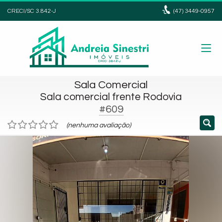
CRECI/SC 3.842-J
(47)
3449-0957
Sala Comercial
Sala comercial frente Rodovia
#609
(nenhuma avaliação)