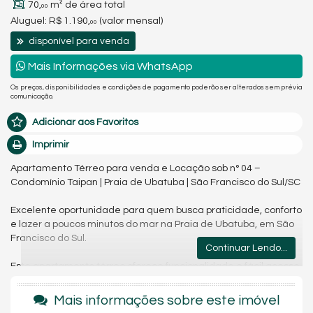
70,
m² de área total
00
Aluguel:
R$ 1.190,
(valor mensal)
00
disponível para venda
Mais Informações via WhatsApp
Os preços, disponibilidades e condições de pagamento poderão ser alterados sem prévia
comunicação.
Adicionar aos Favoritos
Imprimir
Apartamento Térreo para venda e Locação sob n° 04 –
Condomínio Taipan | Praia de Ubatuba | São Francisco do Sul/SC
Excelente oportunidade para quem busca praticidade, conforto
e lazer a poucos minutos do mar na Praia de Ubatuba, em São
Francisco do Sul.
Continuar Lendo...
Este apartamento térreo oferece funcionalidade e fácil acesso,
ideal para quem valoriza comodidade no dia a dia.
Mais informações sobre este imóvel
Características do imóvel: