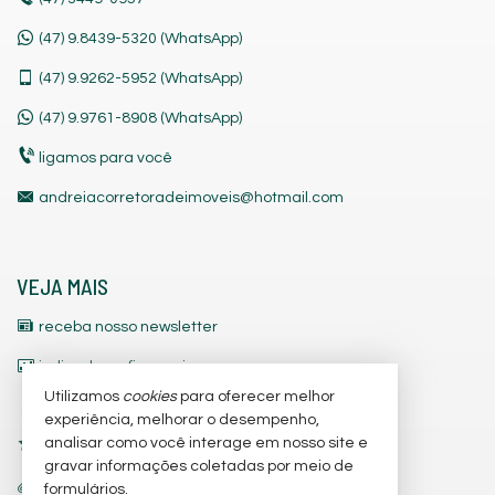
(47) 9.8439-5320 (WhatsApp)
(47)
9.9262-5952 (WhatsApp)
(47)
9.9761-8908 (WhatsApp)
ligamos para você
andreiacorretoradeimoveis@hotmail.com
VEJA MAIS
receba nosso newsletter
indicadores financeiros
Utilizamos
cookies
para oferecer melhor
cadastre seu imóvel
experiência, melhorar o desempenho,
analisar como você interage em nosso site e
imóveis favoritos
gravar informações coletadas por meio de
trabalhe conosco
formulários.