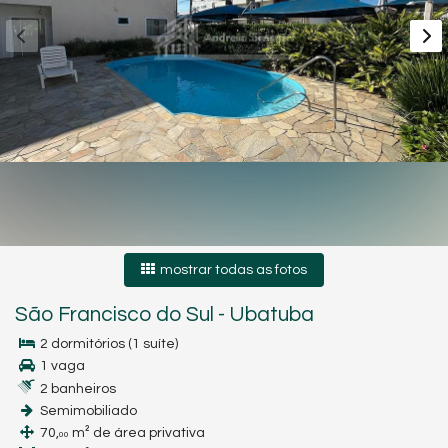
mostrar todas as fotos
São Francisco do Sul
-
Ubatuba
2 dormitórios (1 suíte)
1 vaga
2 banheiros
Semimobiliado
70,
m² de área privativa
00