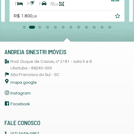
1
1
1
70,
00
R$ 1.800,
00
ANDREIA SINESTRI IMÓVEIS
Rod. Duque de Caxias, nº 2181 - sala 5 e 6
Ubatuba - 89240-000
São Francisco do Sul -
SC
mapa google
Instagram
Facebook
FALE CONOSCO
(47)
3449-0957