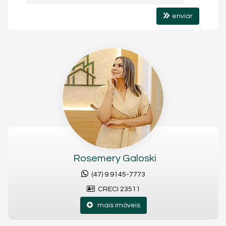
Se você busca um apartamento funcional, com área de lazer e
enviar
excelente localização no litoral, esta é uma ótima opção para
locação.
Aluguel: R$ 1.190.00 mais condominio e taxa de água, esgoto,
luz, IPTU, coleta de lixo e seguro de incendio
Localização: Rua Faxinal dos Guedes n° 588
Rosemery Galoski
(47) 9.9145-7773
CRECI 23511
mais imóveis