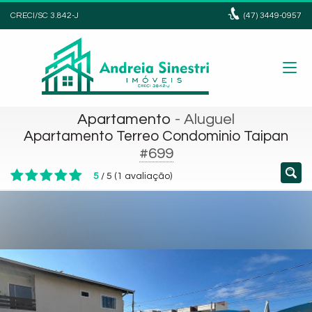
CRECI/SC 3.842-J
(47)
3449-0957
Apartamento
- Aluguel
Apartamento Terreo Condominio Taipan
#699
5
/
5
(
1
avaliação)