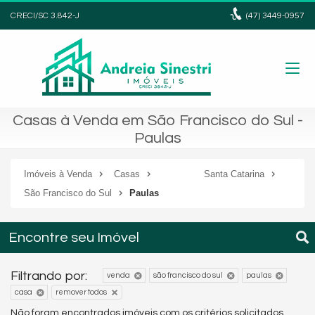
CRECI/SC 3.842-J
(47)
3449-0957
Casas à Venda em São Francisco do Sul -
Paulas
Imóveis à Venda
Casas
Santa Catarina
São Francisco do Sul
Paulas
Encontre seu Imóvel
Filtrando por:
venda
são francisco do sul
paulas
casa
remover todos
Não foram encontrados imóveis com os critérios solicitados.