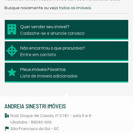
Busque novamente ou veja
todos os imóveis
.
Quer vender seu imóvel?
Cadastre-se e anuncie conosco
Não encontrou o que procurava?
Entre em contato
Meus imóveis Favoritos
Lista de imóveis adicionados
ANDREIA SINESTRI IMÓVEIS
Rod. Duque de Caxias, nº 2181 - sala 5 e 6
Ubatuba - 89240-000
São Francisco do Sul -
SC