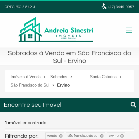
CRECI/SC 3.842-J
(47)
3449-0957
Sobrados à Venda em São Francisco do
Sul - Ervino
Imóveis à Venda
Sobrados
Santa Catarina
São Francisco do Sul
Ervino
Encontre seu Imóvel
1
imóvel encontrado
Filtrando por:
venda
são francisco do sul
ervino