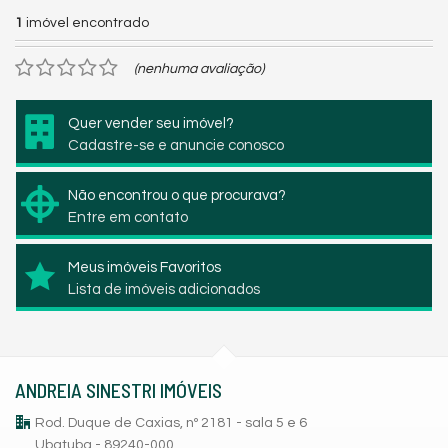
1
imóvel encontrado
(nenhuma avaliação)
Quer vender seu imóvel?
Cadastre-se e anuncie conosco
Não encontrou o que procurava?
Entre em contato
Meus imóveis Favoritos
Lista de imóveis adicionados
ANDREIA SINESTRI IMÓVEIS
Rod. Duque de Caxias, nº 2181 - sala 5 e 6
Ubatuba - 89240-000