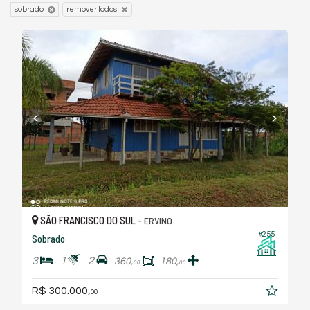
sobrado
remover todos
SÃO FRANCISCO DO SUL -
ERVINO
#255
Sobrado
3
1
2
360,
180,
00
00
R$ 300.000,
00