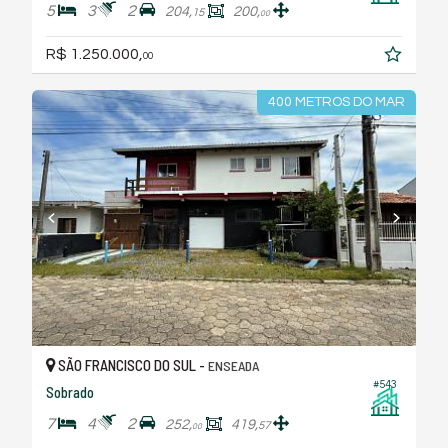
5
3
2
204,
200,
15
00
R$ 1.250.000,
00
400 METROS DO MAR
SÃO FRANCISCO DO SUL -
ENSEADA
#543
Sobrado
7
4
2
252,
419,
57
00