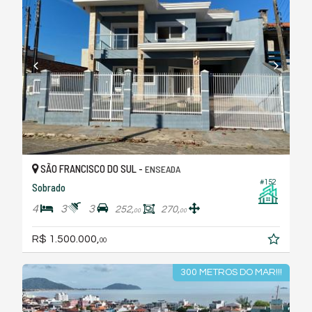
SÃO FRANCISCO DO SUL -
ENSEADA
#152
Sobrado
4
3
3
252,
270,
00
00
R$ 1.500.000,
00
300 METROS DO MAR!!!