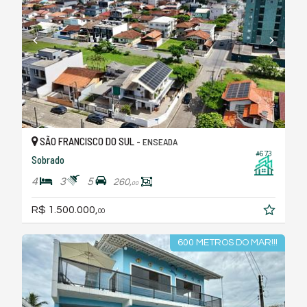
SÃO FRANCISCO DO SUL -
ENSEADA
#673
Sobrado
4
3
5
260,
00
R$ 1.500.000,
00
600 METROS DO MAR!!!