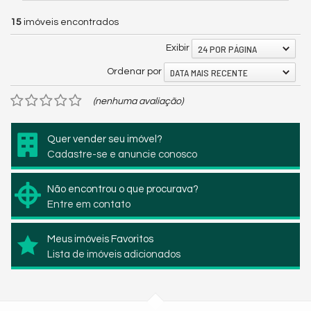
15
imóveis encontrados
24 POR PÁGINA
Exibir
DATA MAIS RECENTE
Ordenar por
(nenhuma avaliação)
Quer vender seu imóvel?
Cadastre-se e anuncie conosco
Não encontrou o que procurava?
Entre em contato
Meus imóveis Favoritos
Lista de imóveis adicionados