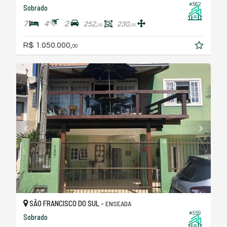
#562
Sobrado
7
4
2
252,
230,
00
00
R$ 1.050.000,
00
SÃO FRANCISCO DO SUL -
ENSEADA
#559
Sobrado