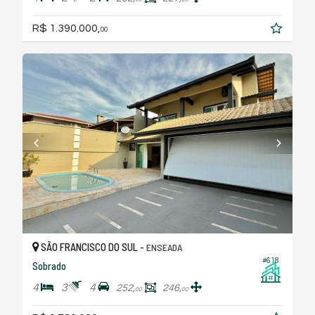
R$ 1.390.000,
00
SÃO FRANCISCO DO SUL -
ENSEADA
#618
Sobrado
4
3
4
252,
246,
00
00