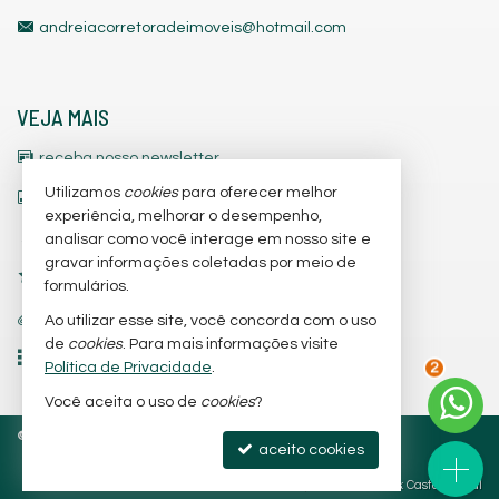
andreiacorretoradeimoveis@hotmail.com
VEJA MAIS
receba nosso newsletter
Utilizamos
cookies
para oferecer melhor
indicadores financeiros
experiência, melhorar o desempenho,
cadastre seu imóvel
analisar como você interage em nosso site e
gravar informações coletadas por meio de
imóveis favoritos
formulários.
trabalhe conosco
Ao utilizar esse site, você concorda com o uso
de
cookies
. Para mais informações visite
mapa de imóveis
Política de Privacidade
.
3
Você aceita o uso de
cookies
?
©
2026
CRECI/SC 3.842-J
Política de Privacidade
aceito cookies
Site para imobiliárias
: Castel Digital