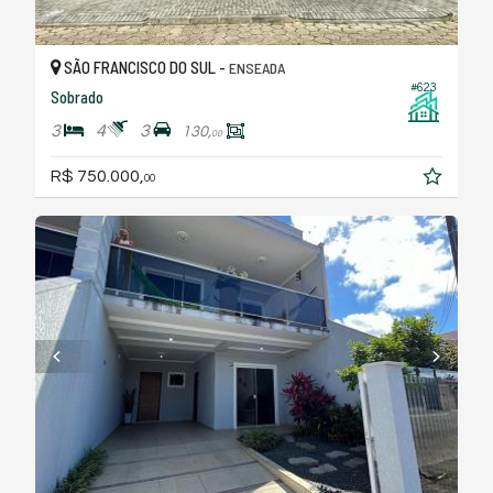
SÃO FRANCISCO DO SUL -
ENSEADA
#623
Sobrado
3
4
3
130,
00
R$ 750.000,
00