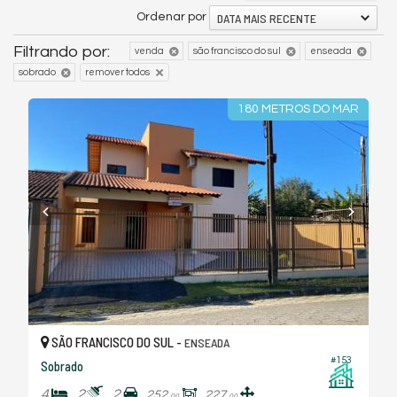
DATA MAIS RECENTE
Ordenar por
Filtrando por:
venda
são francisco do sul
enseada
sobrado
remover todos
180 METROS DO MAR
SÃO FRANCISCO DO SUL -
ENSEADA
#153
Sobrado
4
2
2
252,
227,
00
00