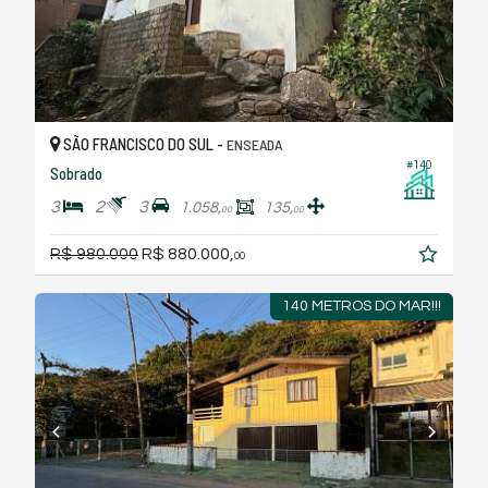
SÃO FRANCISCO DO SUL -
ENSEADA
#140
Sobrado
3
2
3
1.058,
135,
00
00
R$ 980.000
R$ 880.000,
00
140 METROS DO MAR!!!