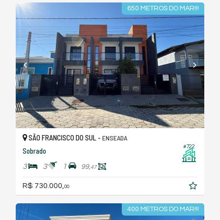
650 METROS DO MAR!!!
SÃO FRANCISCO DO SUL -
ENSEADA
#722
Sobrado
3
3
1
99,
47
R$ 730.000,
00
400 METROS DO MAR!!!