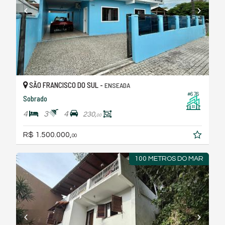
SÃO FRANCISCO DO SUL -
ENSEADA
#676
Sobrado
4
3
4
230,
00
R$ 1.500.000,
00
100 METROS DO MAR