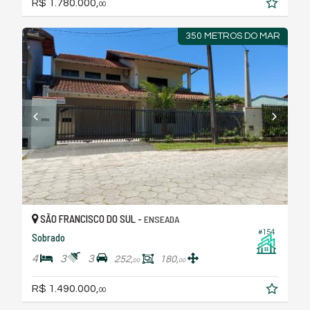
R$ 1.780.000,
00
350 METROS DO MAR
SÃO FRANCISCO DO SUL -
ENSEADA
#154
Sobrado
4
3
3
252,
180,
00
00
R$ 1.490.000,
00