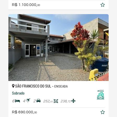
R$ 1.100.000,
00
SÃO FRANCISCO DO SUL -
ENSEADA
#435
Sobrado
6
4
2
252,
238,
72
00
R$ 690.000,
00