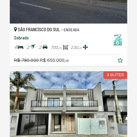
SÃO FRANCISCO DO SUL -
ENSEADA
#413
Sobrado
4
2
2
700,
230,
00
00
R$ 780.000
R$ 650.000,
00
3 SUÍTES