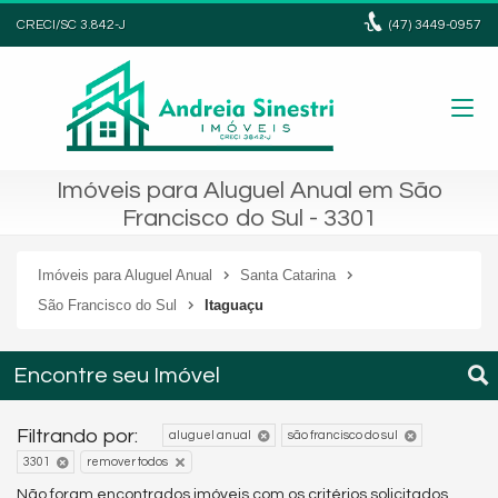
CRECI/SC 3.842-J
(47)
3449-0957
Imóveis para Aluguel Anual em São
Francisco do Sul - 3301
Imóveis para Aluguel Anual
Santa Catarina
São Francisco do Sul
Itaguaçu
Encontre seu Imóvel
Filtrando por:
aluguel anual
são francisco do sul
3301
remover todos
Não foram encontrados imóveis com os critérios solicitados.