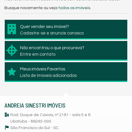
Busque novamente ou veja
todos os imóveis
.
Quer vender seu imóvel?
Cadastre-se e anuncie conosco
Não encontrou o que procurava?
Entre em contato
Meus imóveis Favoritos
Lista de imóveis adicionados
ANDREIA SINESTRI IMÓVEIS
Rod. Duque de Caxias, nº 2181 - sala 5 e 6
Ubatuba - 89240-000
São Francisco do Sul -
SC