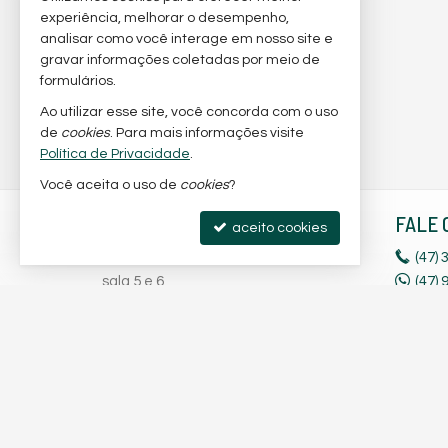
experiência, melhorar o desempenho,
analisar como você interage em nosso site e
gravar informações coletadas por meio de
formulários.
Ao utilizar esse site, você concorda com o uso
de
cookies
. Para mais informações visite
Política de Privacidade
.
Você aceita o uso de
cookies
?
ANDREIA SINESTRI IMÓVEIS
FALE 
aceito cookies
Rod. Duque de Caxias, nº 2181 -
(47)
3
sala 5 e 6
(47)
Ubatuba - 89240-000
(47)
9
São Francisco do Sul -
SC
(47)
9
mapa google
liga
Instagram
Facebook
andreia