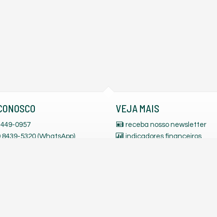
CONOSCO
VEJA MAIS
449-0957
receba nosso newsletter
 9.8439-5320 (WhatsApp)
indicadores financeiros
.9262-5952 (WhatsApp)
cadastre seu imóvel
.9761-8908 (WhatsApp)
trabalhe conosco
mos para você
mapa de imóveis
corretoradeimoveis@hotmail.com