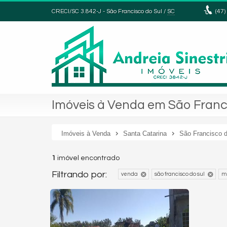
CRECI/SC 3.842-J
- São Francisco do Sul /
SC
(47)
Imóveis à Venda em São Franci
Imóveis à Venda
Santa Catarina
São Francisco d
1
imóvel encontrado
Filtrando por:
venda
são francisco do sul
m