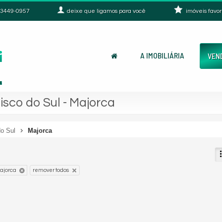
3449-0957
deixe que
ligamos para você
imóveis favor
A IMOBILIÁRIA
VEN
sco do Sul - Majorca
o Sul
Majorca
ajorca
remover todos