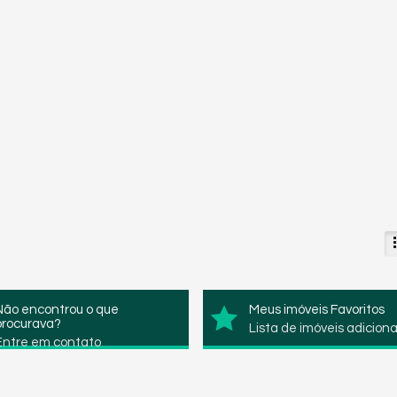
Não encontrou o que
Meus imóveis Favoritos
procurava?
Lista de imóveis adicion
Entre em contato