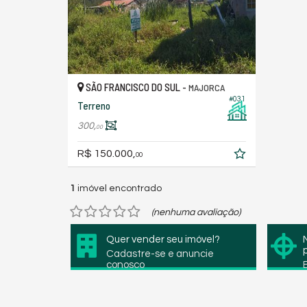
SÃO FRANCISCO DO SUL -
MAJORCA
#031
Terreno
300,
00
R$ 150.000,
00
1
imóvel encontrado
(nenhuma avaliação)
Quer vender seu imóvel?
Cadastre-se e anuncie
conosco