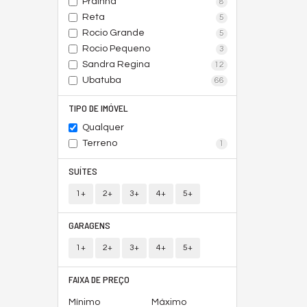
Prainha
8
Reta
5
Rocio Grande
5
Rocio Pequeno
3
Sandra Regina
12
Ubatuba
66
TIPO DE IMÓVEL
Qualquer
Terreno
1
SUÍTES
1+
2+
3+
4+
5+
GARAGENS
1+
2+
3+
4+
5+
FAIXA DE PREÇO
Mínimo
Máximo