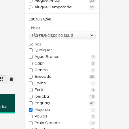
Aluguel Anual
23
Aluguel Temporada
32
LOCALIZAÇÃO
Cidade
SÃO FRANCISCO DO SUL (1)
Bairros
Qualquer
Água Branca
7
Capri
2
Centro
2
Enseada
28
Ervino
1
Forte
4
Iperoba
16
Itaguaçu
42
ados
Majorca
1
Paulas
3
Praia Grande
13