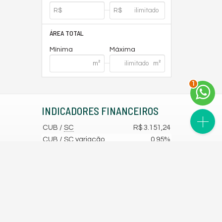
ÁREA TOTAL
Mínima
Máxima
1
INDICADORES
FINANCEIROS
CUB /
SC
R$ 3.151,24
CUB /
SC
variação
0,95%
Poupança
0,6738%
Dólar Comercial
R$ 5,12
Euro
R$ 5,91