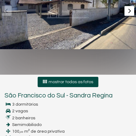
mostrar todas as fotos
São Francisco do Sul
-
Sandra Regina
3 dormitórios
2 vagas
2 banheiros
Semimobiliado
100,
m² de área privativa
00