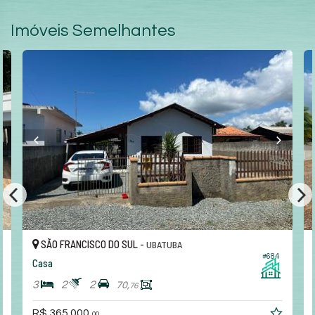
Imóveis Semelhantes
SÃO FRANCISCO DO SUL -
UBATUBA
#684
Casa
3
2
2
70,
76
R$ 365.000,
00