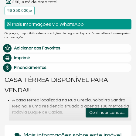
360,
m² de área total
50
R$ 350.000,
00
Mais Informações via WhatsApp
Os preços, disponibilidades e condições de pagamento poderão ser alterados sem prévia
comunicação.
Adicionar aos Favoritos
Imprimir
Financiamentos
CASA TÉRREA DISPONÍVEL PARA
VENDA!!!
A casa térrea localizada na Rua Grécia, no bairro Sandra
Regina, é uma residência situada a apenas 100 metros da
rodovia Duque de Caxias.
Continuar Lendo...
Ao entrar na casa, você é recebido por uma vaga coberta
de garagem, proporcionando conveniência e proteção para
seu veículo. A cozinha está integrada à sala de jantar,
Mais informações sobre este imóvel