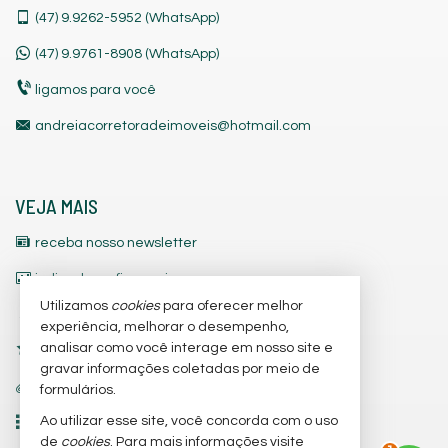
(47)
9.9262-5952 (WhatsApp)
(47)
9.9761-8908 (WhatsApp)
ligamos para você
andreiacorretoradeimoveis@hotmail.com
VEJA MAIS
receba nosso newsletter
indicadores financeiros
Utilizamos
cookies
para oferecer melhor
cadastre seu imóvel
experiência, melhorar o desempenho,
analisar como você interage em nosso site e
imóveis favoritos
gravar informações coletadas por meio de
trabalhe conosco
formulários.
Ao utilizar esse site, você concorda com o uso
2
mapa de imóveis
de
cookies
. Para mais informações visite