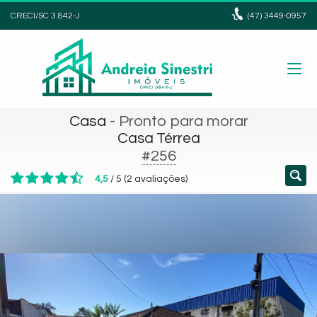
CRECI/SC 3.842-J
(47)
3449-0957
Casa
- Pronto para morar
Casa Térrea
#256
4,5
/
5
(
2
avaliações)