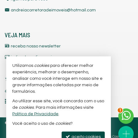
andreiacorretoradeimoveis@hotmail.com
VEJA MAIS
receba nosso newsletter
indicadores financeiros
Utilizamos
cookies
para oferecer melhor
cadastre seu imóvel
experiência, melhorar o desempenho,
analisar como você interage em nosso site e
imóveis favoritos
gravar informações coletadas por meio de
trabalhe conosco
formulários.
Ao utilizar esse site, você concorda com o uso
mapa de imóveis
2
de
cookies
. Para mais informações visite
Política de Privacidade
.
©
2026
CRECI/SC 3.842-J
Política de Privacidade
Você aceita o uso de
cookies
?
aceito cookies
Site para imobiliárias
: Castel Digital