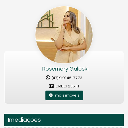
Rosemery Galoski
(47) 9.9145-7773
CRECI 23511
mais imóveis
Imediações