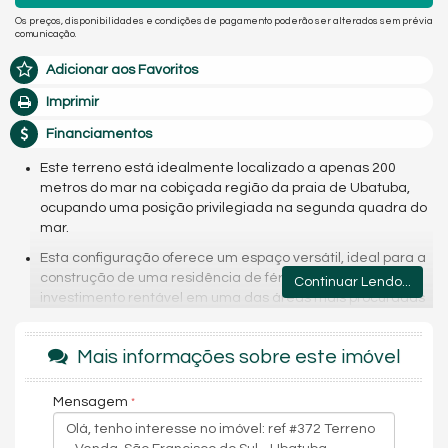
Os preços, disponibilidades e condições de pagamento poderão ser alterados sem prévia
comunicação.
Adicionar aos Favoritos
Imprimir
Financiamentos
Este terreno está idealmente localizado a apenas 200
metros do mar na cobiçada região da praia de Ubatuba,
ocupando uma posição privilegiada na segunda quadra do
mar.
Esta configuração oferece um espaço versátil, ideal para a
construção de uma residência de férias dos sonhos ou um
Continuar Lendo...
investimento rentável em uma das áreas mais procuradas
por turistas e moradores locais.
A proximidade com o mar garante acesso fácil às praias
Mais informações sobre este imóvel
deslumbrantes de Ubatuba, além de estar em uma
localização estratégica para aproveitar o melhor da região.
Mensagem
área 7.00 metros por 22,50= 157,50 m²