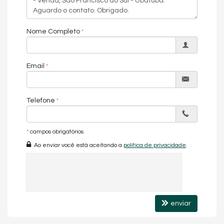
Endereço:
Rua Gibraltar
Nome Completo
Ubatuba
São Francisco do Sul /
SC
ver mapa abaixo
Email
Telefone
*
campos obrigatórios
Ao enviar você está aceitando a
política de privacidade
.
enviar