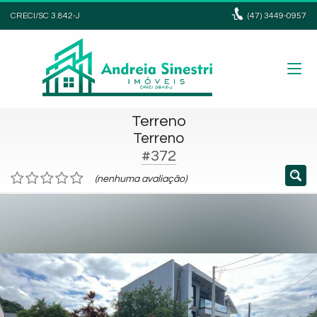
CRECI/SC 3.842-J
(47)
3449-0957
Terreno
Terreno
#372
(nenhuma avaliação)