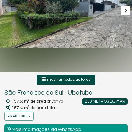
mostrar todas as fotos
São Francisco do Sul
-
Ubatuba
157,
m² de área privativa
200 METROS DO MAR
50
157,
m² de área total
50
R$ 400.000,
00
Mais Informações via WhatsApp