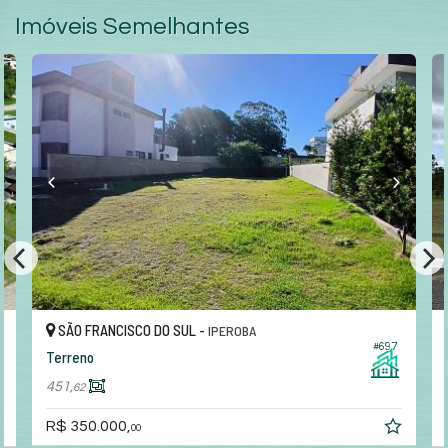
Imóveis Semelhantes
SÃO FRANCISCO DO SUL -
IPEROBA
#697
Terreno
451,
62
R$ 350.000,
00