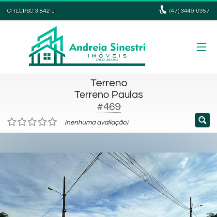
CRECI/SC 3.842-J
(47)
3449-0957
Terreno
Terreno Paulas
#469
(nenhuma avaliação)