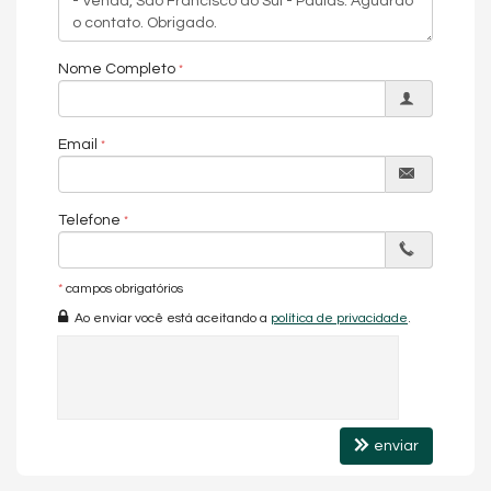
estratégica e pela tranquilidade que a Praia de Paulas oferece.
Ideal para quem deseja viver próximo a natureza, desfrutando
de uma infraestrutura completa ao redor.
Nome Completo
Endereço:
Email
Rua Mario Benjamim Robaina
Paulas
São Francisco do Sul /
SC
Telefone
*
campos obrigatórios
Ao enviar você está aceitando a
política de privacidade
.
enviar