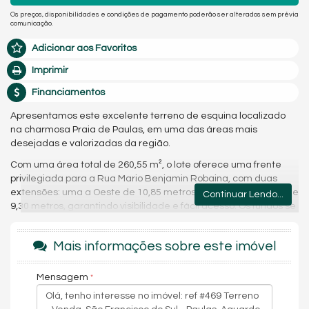
Os preços, disponibilidades e condições de pagamento poderão ser alterados sem prévia
comunicação.
Adicionar aos Favoritos
Imprimir
Financiamentos
Apresentamos este excelente terreno de esquina localizado
na charmosa Praia de Paulas, em uma das áreas mais
desejadas e valorizadas da região.
Com uma área total de 260,55 m², o lote oferece uma frente
privilegiada para a Rua Mario Benjamin Robaina, com duas
extensões: uma a Oeste de 10,85 metros e outra a Sudoeste de
Continuar Lendo...
9,30 metros, garantindo visibilidade e fácil acesso. Os fundos se
estendem ao Sul com 17,50 metros e ao Norte com 22,50
metros, complementados por um travessão a Leste de 9,60
Mais informações sobre este imóvel
metros.
Mensagem
Este terreno é perfeito para quem busca construir um imóvel
residencial ou comercial, valorizado por sua localização