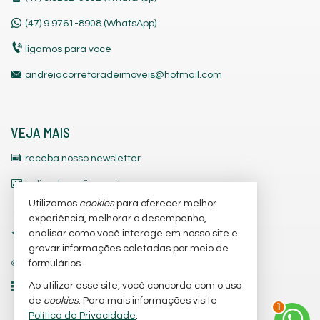
(47)
9.9761-8908 (WhatsApp)
ligamos para você
andreiacorretoradeimoveis@hotmail.com
VEJA MAIS
receba nosso newsletter
indicadores financeiros
Utilizamos
cookies
para oferecer melhor
cadastre seu imóvel
experiência, melhorar o desempenho,
analisar como você interage em nosso site e
imóveis favoritos
gravar informações coletadas por meio de
trabalhe conosco
formulários.
Ao utilizar esse site, você concorda com o uso
mapa de imóveis
2
de
cookies
. Para mais informações visite
Política de Privacidade
.