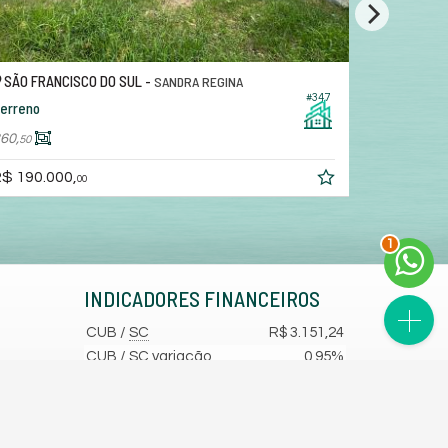
SÃO FRANCISCO DO SUL -
SÃO FRAN
SANDRA REGINA
#347
erreno
Terreno
60,
423,
50
53
$ 190.000,
R$ 190.0
00
2
INDICADORES
FINANCEIROS
CUB /
SC
R$ 3.151,24
CUB /
SC
variação
0,95%
Poupança
0,6738%
Dólar Comercial
R$ 5,10
Euro
R$ 5,88