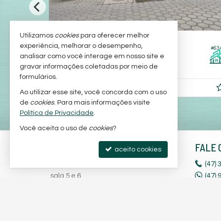
Utilizamos
cookies
para oferecer melhor
SÃO FRANCISCO DO SUL -
UBATUBA
experiência, melhorar o desempenho,
#529
#63
Terreno
analisar como você interage em nosso site e
gravar informações coletadas por meio de
362,
10
formulários.
R$ 250.000,
00
Ao utilizar esse site, você concorda com o uso
de
cookies
. Para mais informações visite
Política de Privacidade
.
Você aceita o uso de
cookies
?
ANDREIA SINESTRI IMÓVEIS
FALE 
aceito cookies
Rod. Duque de Caxias, nº 2181 -
(47)
3
sala 5 e 6
(47)
Ubatuba - 89240-000
(47)
9
São Francisco do Sul -
SC
(47)
9
mapa google
liga