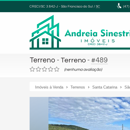
CRECI/SC 3.842-J
- São Francisco do Sul /
SC
(47)
Terreno
-
-
#489
Terreno
(nenhuma avaliação)
Imóveis à Venda
Terrenos
Santa Catarina
São