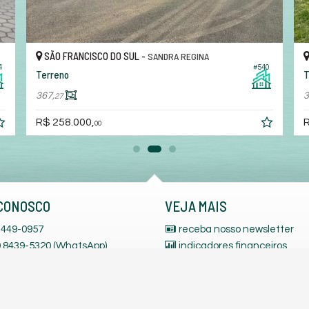
SÃO FRANCISCO DO SUL -
SANDRA REGINA
4
#540
Terreno
T
367,
3
27
R$ 258.000,
R
00
CONOSCO
VEJA MAIS
449-0957
receba nosso newsletter
 9.8439-5320 (WhatsApp)
indicadores financeiros
.9262-5952 (WhatsApp)
cadastre seu imóvel
.9761-8908 (WhatsApp)
trabalhe conosco
mos para você
mapa de imóveis