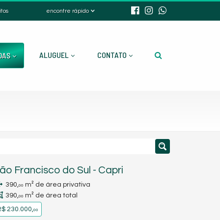
itos
encontre rápido
ALUGUEL
CONTATO
DAS
ão Francisco do Sul
-
Capri
390,
m² de área privativa
00
390,
m² de área total
00
$ 230.000,
00