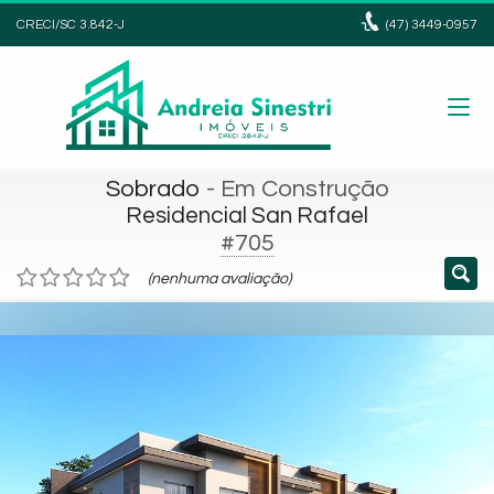
CRECI/SC 3.842-J
(47)
3449-0957
Sobrado
- Em Construção
Residencial San Rafael
#705
(nenhuma avaliação)