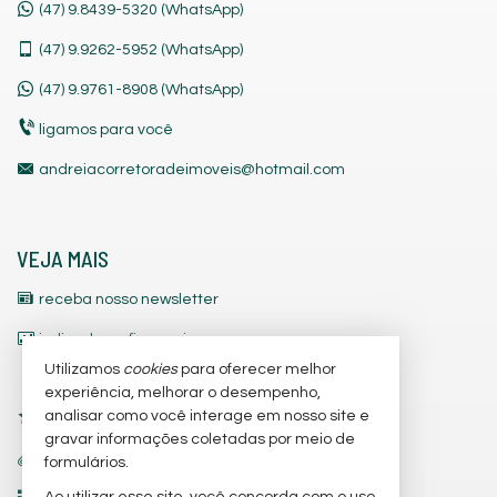
(47) 9.8439-5320 (WhatsApp)
(47)
9.9262-5952 (WhatsApp)
(47)
9.9761-8908 (WhatsApp)
ligamos para você
andreiacorretoradeimoveis@hotmail.com
VEJA MAIS
receba nosso newsletter
indicadores financeiros
Utilizamos
cookies
para oferecer melhor
cadastre seu imóvel
experiência, melhorar o desempenho,
analisar como você interage em nosso site e
imóveis favoritos
gravar informações coletadas por meio de
trabalhe conosco
formulários.