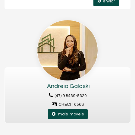
enviar
- ⁠Previsão para término da obra 02/2027
Registro de Incorporação R-11 Matricula 13.596
Andreia Galoski
(47) 9.8439-5320
CRECI 10568
mais imóveis