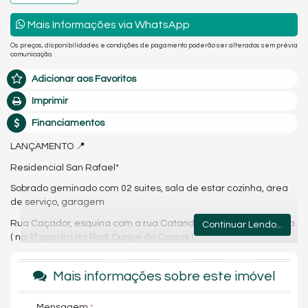
Mais Informações via WhatsApp
Os preços, disponibilidades e condições de pagamento poderão ser alterados sem prévia
comunicação.
Adicionar aos Favoritos
Imprimir
Financiamentos
LANÇAMENTO 📍
Residencial San Rafael*
Sobrado geminado com 02 suites, sala de estar cozinha, área
de serviço, garagem
Rua Caçador, esquina com a rua Catanduvas - Bairro Ubatuba
Continuar Lendo...
( na 1º quadra da Rod. Duque de Caxias )
Valores de venda
Mais informações sobre este imóvel
- Casa 01 ➡️ Vendida
- Casa 02 ➡️ 70,74mt² ( 02 suítes ) R$ 429.000
Mensagem