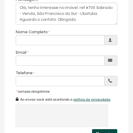
- Casa 03 ➡️ 70,74mt² ( 02 suítes ) R$ 429.000
- Casa 04 ➡️ 71,66mt² ( 02 Suítes ) R$ 429.000
Nossos diferenciais
Nome Completo
✅ Arquitetura moderna
✅ Esquadrias na cor preta
✅ Portas internas brancas
Email
✅ Rebaixo 100 %em gesso
✅ Porcelanato retificado
Telefone
✅ Massa corrida interna
✅ Textura na área externa
*
campos obrigatórios
✅ Portão em alumínio em elevação
Ao enviar você está aceitando a
política de privacidade
.
✅ Infra ar-condicionado
✅ ⁠Vaga para veículo
Valor de venda na fase de construção
- Início da obra 02/2026