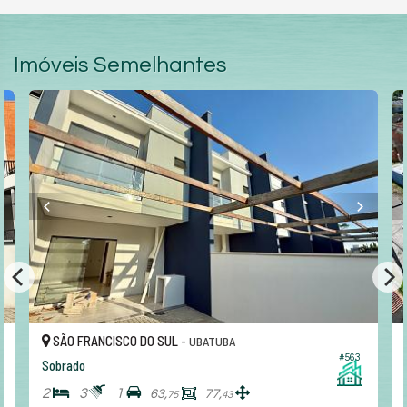
Imóveis Semelhantes
SÃO FRANCISCO DO SUL -
UBATUBA
#563
Sobrado
2
3
1
63,
77,
75
43