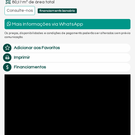
80,
m² de área total
97
Consulte-nos
financiamento bancário
Mais Informações via WhatsApp
Os preços, disponibilidades e condições de pagamento poderão ser alterados sem prévia
comunicação.
Adicionar aos Favoritos
Imprimir
Financiamentos