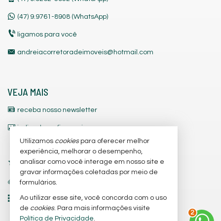
(47)
9.9761-8908 (WhatsApp)
ligamos para você
andreiacorretoradeimoveis@hotmail.com
VEJA MAIS
receba nosso newsletter
indicadores financeiros
Utilizamos
cookies
para oferecer melhor
cadastre seu imóvel
experiência, melhorar o desempenho,
analisar como você interage em nosso site e
imóveis favoritos
gravar informações coletadas por meio de
trabalhe conosco
formulários.
Ao utilizar esse site, você concorda com o uso
mapa de imóveis
de
cookies
. Para mais informações visite
2
Política de Privacidade
.