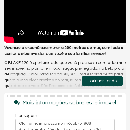
Vivencie a experiência morar a 200 metros do mar, com todo o
conforto e bem-estar que você e sua família merece!
O BLAKE 120 é oportunidade que você precisava para adquirir o
seu imóvel na planta, em localização privilegiada, na bela praia
de Itaguaçu, São Francisco do Sul/SC. Uma escolha certa para
quem busca viver próximo ao mar, numa praia tranquila e com
Continuar Lendo...
qualidade de vida. São Francisco do Sul é uns dos melhores
destino do litoral catarinense, praias limpas, preservadas e a
cidade com mais selo ecológico Bandeira Azul no Brasil.
Mais informações sobre este imóvel
O Blake 120 foi inspirado no Lifestyle Praiano, o
empreendimento conta 42 apartamentos, praticamente quase
Mensagem
todos os apartamentos oferecem uma linda vista para o mar.
Projetados com 01 suíte, 01 dormitório, 01 banheiro social sala
de estar e jantar integrada com cozinha e lavanderia, sacada