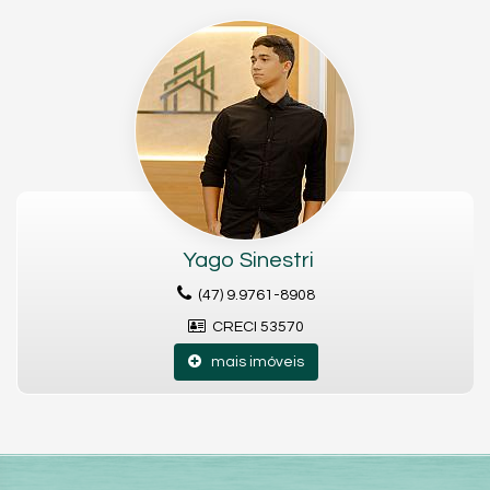
- Ferramentaria coletiva
- Guarderia coletiva
- Condomínio econômico.
- 01 Hobby Box por apartamento
Características do Imóvel
Área de Serviço
Sala de Estar
Sala de Jantar
Yago Sinestri
Cozinha
Banheiro Social
(47) 9.9761-8908
Churrasqueira
CRECI 53570
Características do Empreendimento
Salão de Festas
mais imóveis
Piscina
Espaço Gourmet
Captação de Água
Bicicletário
Elevador
Depósito