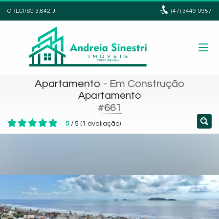
CRECI/SC 3.842-J
(47)
3449-0957
Apartamento
- Em Construção
Apartamento
#661
5
/
5
(
1
avaliação)