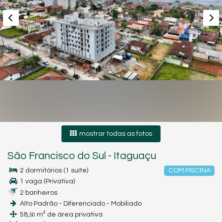
mostrar todas as fotos
São Francisco do Sul
-
Itaguaçu
2 dormitórios (1 suíte)
COM PISCINA
1 vaga (Privativa)
2 banheiros
Alto Padrão - Diferenciado - Mobiliado
58,
m² de área privativa
50