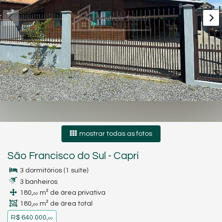
mostrar todas as fotos
São Francisco do Sul
-
Capri
3 dormitórios (1 suíte)
3 banheiros
180,
m² de área privativa
00
180,
m² de área total
00
R$ 640.000,
00