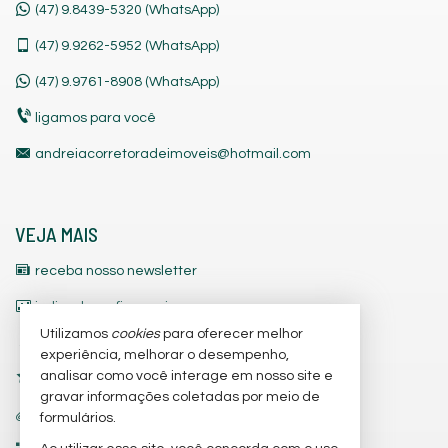
(47) 9.8439-5320 (WhatsApp)
(47)
9.9262-5952 (WhatsApp)
(47)
9.9761-8908 (WhatsApp)
ligamos para você
andreiacorretoradeimoveis@hotmail.com
VEJA MAIS
receba nosso newsletter
indicadores financeiros
Utilizamos
cookies
para oferecer melhor
cadastre seu imóvel
experiência, melhorar o desempenho,
analisar como você interage em nosso site e
imóveis favoritos
gravar informações coletadas por meio de
trabalhe conosco
formulários.