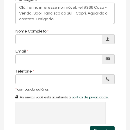
momento em casa uma oportunidade para criar memórias
afetivas ao lado de quem se ama.
A cozinha, prática e acolhedora, está pronta para testemunhar
a criação de pratos que aquecem o coração e reúnem a
família.
Nome Completo
Esta residência conta com 03 dormitórios confortáveis, sendo
01 suíte, proporcionando privacidade e tranquilidade para
todos. Com 02 banheiros sociais, o lar atende com folga as
Email
necessidades diárias de seus moradores, combinando
funcionalidade com o charme rústico que permeia cada canto.
A área de churrasqueira com fogão a lenha é um verdadeiro
Telefone
convite ao aproveitamento dos dias ensolarados em boa
companhia. Externamente, a casa oferece uma garagem
espaçosa para 02 carros e uma varanda convidativa. Seu novo
lar espera por você!
*
campos obrigatórios
Ao enviar você está aceitando a
política de privacidade
.
Endereço:
Rua Chile
Capri
São Francisco do Sul /
SC