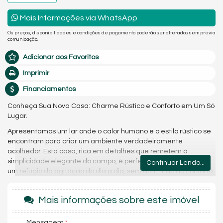
Mais Informações via WhatsApp
Os preços, disponibilidades e condições de pagamento poderão ser alterados sem prévia
comunicação.
Adicionar aos Favoritos
Imprimir
Financiamentos
Conheça Sua Nova Casa: Charme Rústico e Conforto em Um Só
Lugar.
Apresentamos um lar onde o calor humano e o estilo rústico se
encontram para criar um ambiente verdadeiramente
acolhedor. Esta casa, rica em detalhes que remetem à
simplicidade elegante do campo, é perfeita para quem busca
Continuar Lendo...
um refúgio da agitação do dia a dia, sem abrir mão do conforto
e da praticidade.
Ao adentrar, você será recebido por um amplo salão que
Mais informações sobre este imóvel
combina sala de estar, jantar e cozinha em um único espaço
integrado. Esse layout promove a convivência, tornando cada
Mensagem