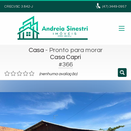
CRECI/SC 3.842-J
(47)
3449-0957
Casa
- Pronto para morar
Casa Capri
#366
(nenhuma avaliação)