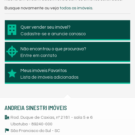
Busque novamente ou veja
todos os imóveis
.
Quer vender seu imóvel?
Cadastre-se e anuncie conosco
Não encontrou o que procurava?
Entre em contato
Meus imóveis Favoritos
Lista de imóveis adicionados
ANDREIA SINESTRI IMÓVEIS
Rod. Duque de Caxias, nº 2181 - sala 5 e 6
Ubatuba - 89240-000
São Francisco do Sul -
SC