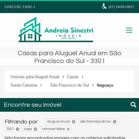
CRECI/SC 3.842-J
(47)
3449-0957
Casas para Aluguel Anual em São
Francisco do Sul - 3301
Imóveis para Aluguel Anual
Casas
Santa Catarina
São Francisco do Sul
Itaguaçu
Encontre seu Imóvel
Filtrando por:
aluguel anual
são francisco do sul
3301
casa
remover todos
Não foram encontrados imóveis com os critérios solicitados.